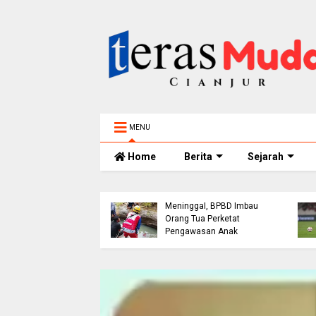
MENU
Home
Berita
Sejarah
Bocah 5 Tahun
h Bangunan Alami
Tenggelam di Sungai
akaan di Jalur
Cianjur Ditemukan
ol Cianjur, Telepon
Meninggal, BPBD Imbau
erujung Tawaran
Orang Tua Perketat
 dari Polres
Pengawasan Anak