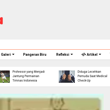
Galeri
Pangeran Biru
Refleksi
Artikel
ASN Perawat Puskesm
Thom Haye: The
di Cianjur Ditahan Polisi
Professor yang Menjadi
Diduga Lecehkan
Jantung Permainan
Pemuda Saat Medical
Timnas Indonesia
Check-Up