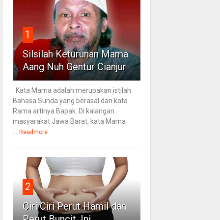
1
Silsilah Keturunan Mama
Aang Nuh Gentur Cianjur
Kata Mama adalah merupakan istilah
Bahasa Sunda yang berasal dari kata
Rama artinya Bapak. Di kalangan
masyarakat Jawa Barat, kata Mama
...
Readmore
2
Ciri Ciri Perut Hamil dan
Perut Buncit, Ini