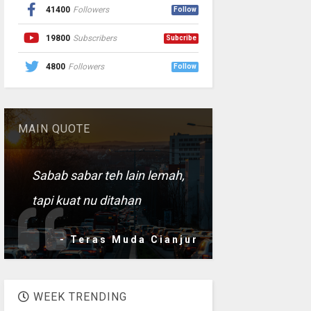
41400
Followers
Follow
19800
Subscribers
Subcribe
4800
Followers
Follow
MAIN QUOTE
Sabab sabar teh lain lemah,
tapi kuat nu ditahan
- Teras Muda Cianjur
WEEK TRENDING