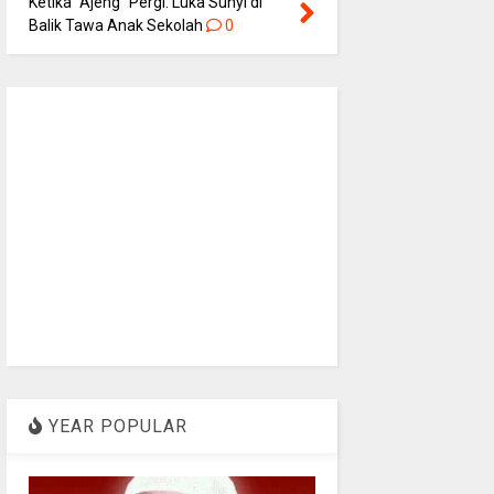
Ketika “Ajeng” Pergi: Luka Sunyi di
Balik Tawa Anak Sekolah
0
YEAR POPULAR