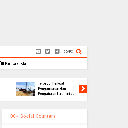
SEARCH
Kontak Iklan
Kongres
as
Eks Warpat Jalur Puncak
Indonesia
,
Akan Disulap Jadi Pos
Rekomend
Terpadu, Perkuat
Soroti E
Pengamanan dan
hingga D
Pengaturan Lalu Lintas
Palestin
100+ Social Counters