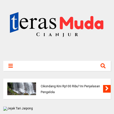
Buruh Bangunan Alami Kecelakaan di Jalur
Jonggol Cianjur, Telepon 110 Berujung
Tawaran Kerja dari Polres