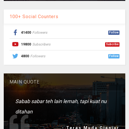
100+ Social Counters
41400
Followers
Follow
19800
Subscribers
Subcribe
4800
Followers
Follow
MAIN QUOTE
Sabab sabar teh lain lemah, tapi kuat nu
ditahan
- Teras Muda Cianjur