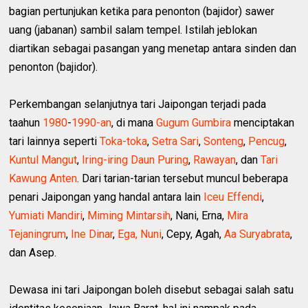
bagian pertunjukan ketika para penonton (bajidor) sawer
uang (jabanan) sambil salam tempel. Istilah jeblokan
diartikan sebagai pasangan yang menetap antara sinden dan
penonton (bajidor).
Perkembangan selanjutnya tari Jaipongan terjadi pada
taahun
1980
-
1990-an
, di mana
Gugum Gumbira
menciptakan
tari lainnya seperti
Toka-toka
,
Setra Sari
,
Sonteng
,
Pencug
,
Kuntul Mangut
,
Iring-iring Daun Puring
,
Rawayan
, dan
Tari
Kawung Anten
. Dari tarian-tarian tersebut muncul beberapa
penari Jaipongan yang handal antara lain
Iceu Effendi
,
Yumiati Mandiri
,
Miming Mintarsih
, Nani, Erna,
Mira
Tejaningrum
,
Ine Dinar
,
Ega, Nuni
, Cepy, Agah,
Aa Suryabrata
,
dan Asep.
Dewasa ini tari Jaipongan boleh disebut sebagai salah satu