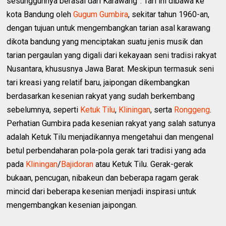
sesungguhnya berasal dari Karawang”. Tari ini dibawa ke
kota Bandung oleh
Gugum Gumbira
, sekitar tahun 1960-an,
dengan tujuan untuk mengembangkan tarian asal karawang
dikota bandung yang menciptakan suatu jenis musik dan
tarian pergaulan yang digali dari kekayaan seni tradisi rakyat
Nusantara, khususnya Jawa Barat. Meskipun termasuk seni
tari kreasi yang relatif baru, jaipongan dikembangkan
berdasarkan kesenian rakyat yang sudah berkembang
sebelumnya, seperti
Ketuk Tilu
,
Kliningan
, serta
Ronggeng
.
Perhatian Gumbira pada kesenian rakyat yang salah satunya
adalah Ketuk Tilu menjadikannya mengetahui dan mengenal
betul perbendaharan pola-pola gerak tari tradisi yang ada
pada
Kliningan
/
Bajidoran
atau Ketuk Tilu. Gerak-gerak
bukaan, pencugan, nibakeun dan beberapa ragam gerak
mincid dari beberapa kesenian menjadi inspirasi untuk
mengembangkan kesenian jaipongan.