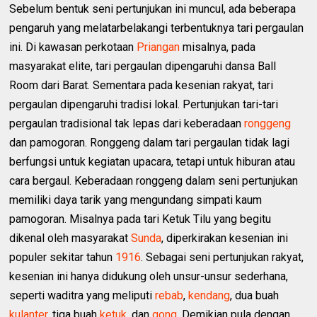
Sebelum bentuk seni pertunjukan ini muncul, ada beberapa
pengaruh yang melatarbelakangi terbentuknya tari pergaulan
ini. Di kawasan perkotaan
Priangan
misalnya, pada
masyarakat elite, tari pergaulan dipengaruhi dansa Ball
Room dari Barat. Sementara pada kesenian rakyat, tari
pergaulan dipengaruhi tradisi lokal. Pertunjukan tari-tari
pergaulan tradisional tak lepas dari keberadaan
ronggeng
dan pamogoran. Ronggeng dalam tari pergaulan tidak lagi
berfungsi untuk kegiatan upacara, tetapi untuk hiburan atau
cara bergaul. Keberadaan ronggeng dalam seni pertunjukan
memiliki daya tarik yang mengundang simpati kaum
pamogoran. Misalnya pada tari Ketuk Tilu yang begitu
dikenal oleh masyarakat
Sunda
, diperkirakan kesenian ini
populer sekitar tahun
1916
. Sebagai seni pertunjukan rakyat,
kesenian ini hanya didukung oleh unsur-unsur sederhana,
seperti waditra yang meliputi
rebab
,
kendang
, dua buah
kulanter
, tiga buah
ketuk
, dan
gong
. Demikian pula dengan