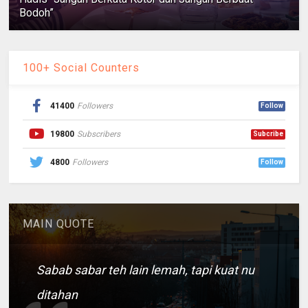
Bodoh”
100+ Social Counters
41400
Followers
Follow
19800
Subscribers
Subcribe
4800
Followers
Follow
MAIN QUOTE
Sabab sabar teh lain lemah, tapi kuat nu
ditahan