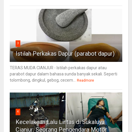
3
Istilah Perkakas Dapur (parabot dapur)
TERAS MUDA CIANJUR - Istilah perkakas dapur atau
parabot dapur dalam bahasa sunda banyak sekali. Seperti
tolombong, dingkul, gebog, cecem...
Readmore
4
Kecelakaan Lalu Lintas di Sukaluyu
Cianjur: Seorang Pengendara Motor