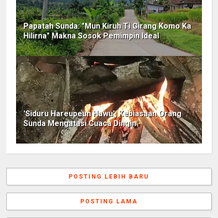
Papatah Sunda: "Mun Kiruh Ti Girang Komo Ka
Hilirna" Makna Sosok Pemimpin Ideal
'Siduru Hareupeun Hawu', Kebiasaan Orang
Sunda Mengatasi Cuaca Dingin
POSTING LEBIH BARU
POSTING LAMA