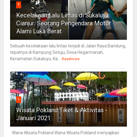
4
Kecelakaan Lalu Lintas di Sukaluyu
Cianjur: Seorang Pengendara Motor
Alami Luka Berat
Sebuah kecelakaan lalu lintas terjadi di Jalan Raya Bandung,
tepatnya di Kampung Setuju, Desa Hegarmanah,
Kecamatan Sukaluyu, Ka...
Readmore
5
Wisata Pokland Tiket & Aktivitas -
Januari 2021
Wana Wisata Pokland Wana Wisata Pokland menyajikan