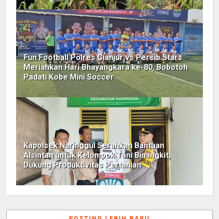
Fun Football Polres Cianjur vs Persib Stars
Meriahkan Hari Bhayangkara ke-80, Bobotoh
Padati Kobe Mini Soccer
Kapolsek Naringgul Serahkan Bantuan
Alsintan untuk Kelompok Tani Binangkit,
Dukung Produktivitas Pertanian
POSTING LEBIH BARU