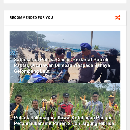
RECOMMENDED FOR YOU
Satpolairud Polres Cianjur Perketat Patroli
Pantai, Wisatawan Diimbau Waspada Bahaya
Gelombang Laut
Polsek Sukanagara Kawal Ketahanan Pangan,
Petani Sukarame Panen 2 Ton Jagung Hibrida