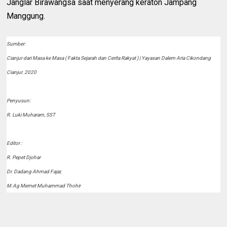
Janglar Birawangsa saat menyerang keraton Jampang
Manggung.
Sumber:
Cianjur dari Masa ke Masa ( Fakta Sejarah dan Cerita Rakyat ) | Yayasan Dalem Aria Cikondang
Cianjur. 2020
Penyusun:
R. Luki Muharam, SST
Editor :
R. Pepet Djohar
Dr. Dadang Ahmad Fajar,
M.Ag Memet Muhammad Thohir