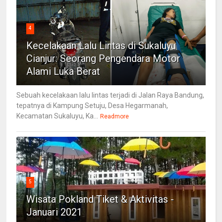
4
Kecelakaan Lalu Lintas di Sukaluyu
Cianjur: Seorang Pengendara Motor
Alami Luka Berat
Sebuah kecelakaan lalu lintas terjadi di Jalan Raya Bandung,
tepatnya di Kampung Setuju, Desa Hegarmanah,
Kecamatan Sukaluyu, Ka...
Readmore
5
Wisata Pokland Tiket & Aktivitas -
Januari 2021