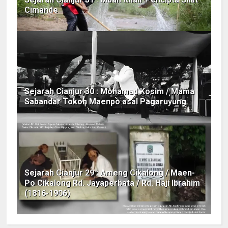
Cimande
Sejarah Cianjur 30 : Mohamad Kosim / Mama
Sabandar Tokoh Maenpo asal Pagaruyung
Sejarah Cianjur 29 : Ameng Cikalong / Maen-
Po Cikalong Rd. Jayaperbata / Rd. Haji Ibrahim
(1816-1906)