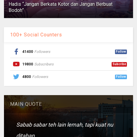
Hadis “Jangan Berkata Kotor dan Jangan Berbuat
Bodoh”
100+ Social Counters
41400
Followers
Follow
19800
Subscribers
Subcribe
4800
Followers
Follow
MAIN QUOTE
Sabab sabar teh lain lemah, tapi kuat nu
ditahan