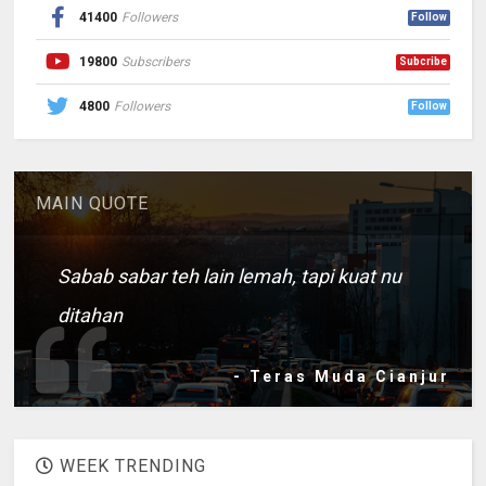
41400
Followers
Follow
19800
Subscribers
Subcribe
4800
Followers
Follow
MAIN QUOTE
Sabab sabar teh lain lemah, tapi kuat nu
ditahan
- Teras Muda Cianjur
WEEK TRENDING