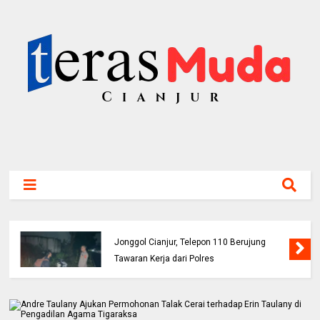
Bocah 5 Tahun Tenggelam di Sungai Cianjur
Ditemukan Meninggal, BPBD Imbau Orang
Tua Perketat Pengawasan Anak