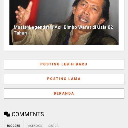
Musisi Legendaris Acil Bimbo Wafat di Usia 82
Tahun
POSTING LEBIH BARU
POSTING LAMA
BERANDA
COMMENTS
BLOGGER
FACEBOOK
DISQUS