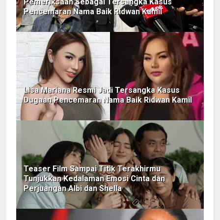
Pemeriksaan Sebagai Tersangka Kasus
Pencemaran Nama Baik Ridwan Kamil
Lisa Mariana Resmi Jadi Tersangka Kasus
Dugaan Pencemaran Nama Baik Ridwan Kamil
Teaser Film Sampai Titik Terakhirmu
Tunjukkan Kedalaman Emosi Cinta dan
Perjuangan Albi dan Shella