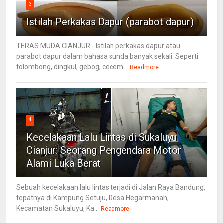
3
Istilah Perkakas Dapur (parabot dapur)
TERAS MUDA CIANJUR - Istilah perkakas dapur atau
parabot dapur dalam bahasa sunda banyak sekali. Seperti
tolombong, dingkul, gebog, cecem...
Readmore
4
Kecelakaan Lalu Lintas di Sukaluyu
Cianjur: Seorang Pengendara Motor
Alami Luka Berat
Sebuah kecelakaan lalu lintas terjadi di Jalan Raya Bandung,
tepatnya di Kampung Setuju, Desa Hegarmanah,
Kecamatan Sukaluyu, Ka...
Readmore