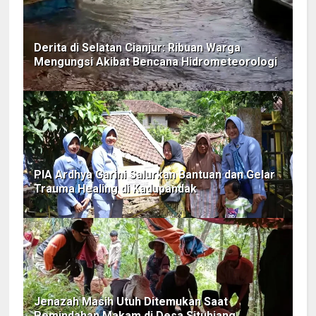
Derita di Selatan Cianjur: Ribuan Warga
Mengungsi Akibat Bencana Hidrometeorologi
PIA Ardhya Garini Salurkan Bantuan dan Gelar
Trauma Healing di Kadupandak
Jenazah Masih Utuh Ditemukan Saat
Pemindahan Makam di Desa Situhiang