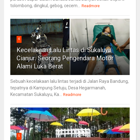
tolombong, dingkul, gebog, cecem...
Readmore
4
Kecelakaan Lalu Lintas di Sukaluyu
Cianjur: Seorang Pengendara Motor
Alami Luka Berat
Sebuah kecelakaan lalu lintas terjadi di Jalan Raya Bandung,
tepatnya di Kampung Setuju, Desa Hegarmanah,
Kecamatan Sukaluyu, Ka...
Readmore
5