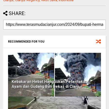
Cianjur, Cianjur Regency, West Java, Indonesia
SHARE:
RECOMMENDED FOR YOU
Kebakaran Hebat Hanguskan Peternakan
Ayam dan Gudang Ban Bekas di Cianjur