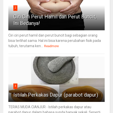
2
Ciri Ciri Perut Hamil dan Perut Buncit,
Ini Bedanya!
Ciri ciri perut hamil dan perut buncit bagi sebagian orang
bisa terlihat sama. Hal ini bisa karena perubahan fisik pada
tubuh, terutama ken...
Readmore
3
Istilah Perkakas Dapur (parabot dapur)
TERAS MUDA CIANJUR - Istilah perkakas dapur atau
parabot dapur dalam bahasa sunda banyak sekali. Seperti