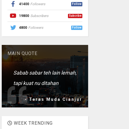
41400
Followers
Follow
19800
Subscribers
Subcribe
4800
Followers
Follow
MAIN QUOTE
Sabab sabar teh lain lemah,
tapi kuat nu ditahan
- Teras Muda Cianjur
WEEK TRENDING