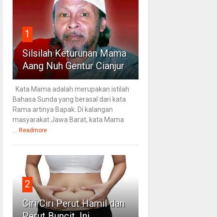
1
Silsilah Keturunan Mama
Aang Nuh Gentur Cianjur
Kata Mama adalah merupakan istilah
Bahasa Sunda yang berasal dari kata
Rama artinya Bapak. Di kalangan
masyarakat Jawa Barat, kata Mama
...
Readmore
2
Ciri Ciri Perut Hamil dan
Perut Buncit, Ini