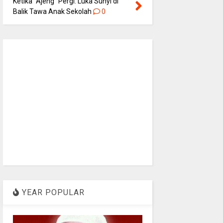
Ketika “Ajeng” Pergi: Luka Sunyi di
Balik Tawa Anak Sekolah
0
YEAR POPULAR