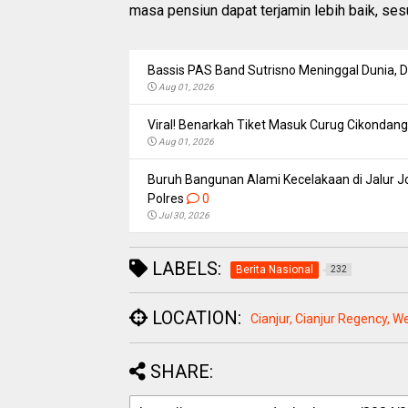
masa pensiun dapat terjamin lebih baik, ses
Bassis PAS Band Sutrisno Meninggal Dunia,
Aug 01, 2026
Viral! Benarkah Tiket Masuk Curug Cikondang 
Aug 01, 2026
Buruh Bangunan Alami Kecelakaan di Jalur Jo
Polres
0
Jul 30, 2026
LABELS:
Berita Nasional
232
LOCATION:
Cianjur, Cianjur Regency, W
SHARE: