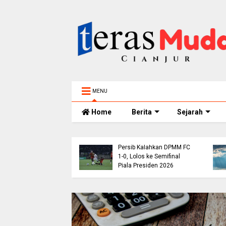
MENU
Home
Berita
Sejarah
res Umat Islam
esia VIII Hasilkan 12
endasi Strategis,
i Ekonomi Syariah
Persib Kalahkan DPMM FC
ga Dukungan untuk
1-0, Lolos ke Semifinal
tina
Piala Presiden 2026