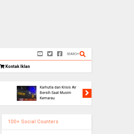
SEARCH
Kontak Iklan
Polres Cianjur Siagakan
Bassis 
Water Cannon Hadapi
Sutrisno
Karhutla dan Krisis Air
Dunia, D
Bersih Saat Musim
TPU Ciku
Kemarau
pada Mi
100+ Social Counters