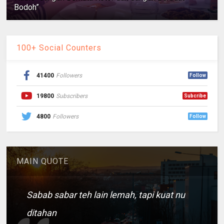
Bodoh”
100+ Social Counters
41400
Followers
Follow
19800
Subscribers
Subcribe
4800
Followers
Follow
MAIN QUOTE
Sabab sabar teh lain lemah, tapi kuat nu
ditahan