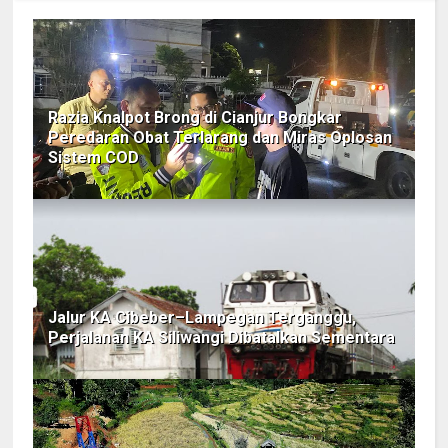
Razia Knalpot Brong di Cianjur Bongkar
Peredaran Obat Terlarang dan Miras Oplosan
Sistem COD
Jalur KA Cibeber–Lampegan Terganggu,
Perjalanan KA Siliwangi Dibatalkan Sementara