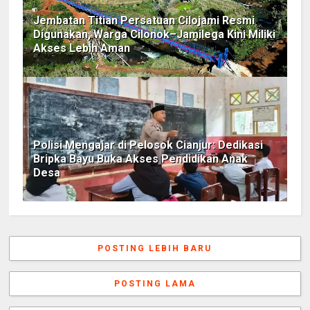
Jembatan Titian Persatuan Cilojami Resmi
Digunakan, Warga Cilonok–Jamilega Kini Miliki
Akses Lebih Aman
Polisi Mengajar di Pelosok Cianjur: Dedikasi
Bripka Bayu Buka Akses Pendidikan Anak
Desa
POSTING LEBIH BARU
POSTING LAMA