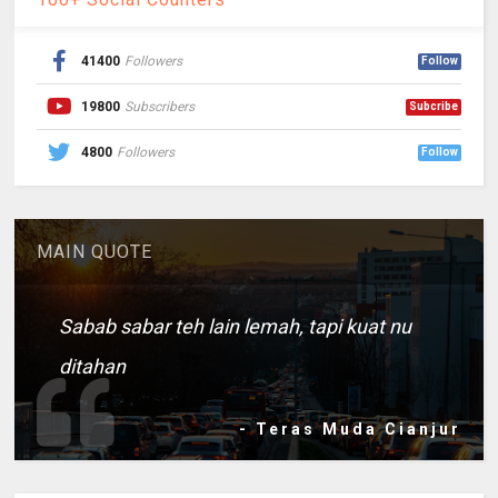
41400
Followers
Follow
19800
Subscribers
Subcribe
4800
Followers
Follow
MAIN QUOTE
Sabab sabar teh lain lemah, tapi kuat nu
ditahan
- Teras Muda Cianjur