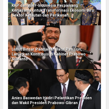
KKP dan WWF-Indonesia Perpanjang
Kerjasama untuk Transformasi Ekonomi Biru
Sektor Kelautan dan Perikanan
Luhut Binsar Pandjaitan Batal Pensiun,
Lanjutkan Kontribusi di Kabinet Prabowo
Subianto
Anies Baswedan Hadiri Pelantikan Presiden
dan Wakil Presiden Prabowo-Gibran