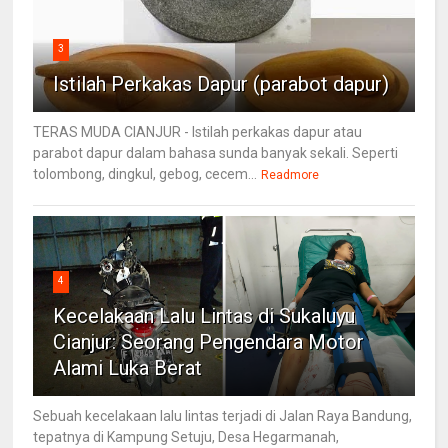
3
Istilah Perkakas Dapur (parabot dapur)
TERAS MUDA CIANJUR - Istilah perkakas dapur atau
parabot dapur dalam bahasa sunda banyak sekali. Seperti
tolombong, dingkul, gebog, cecem...
Readmore
4
Kecelakaan Lalu Lintas di Sukaluyu
Cianjur: Seorang Pengendara Motor
Alami Luka Berat
Sebuah kecelakaan lalu lintas terjadi di Jalan Raya Bandung,
tepatnya di Kampung Setuju, Desa Hegarmanah,