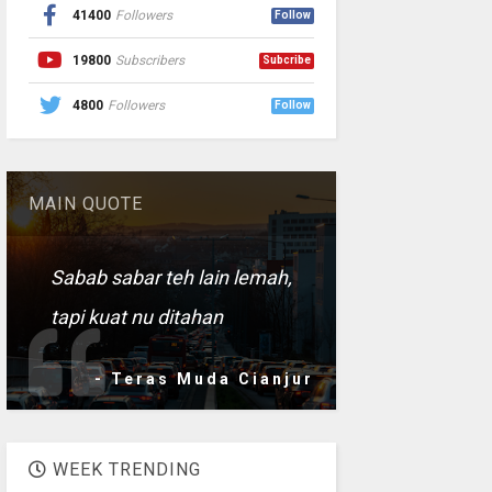
41400
Followers
Follow
19800
Subscribers
Subcribe
4800
Followers
Follow
MAIN QUOTE
Sabab sabar teh lain lemah,
tapi kuat nu ditahan
- Teras Muda Cianjur
WEEK TRENDING