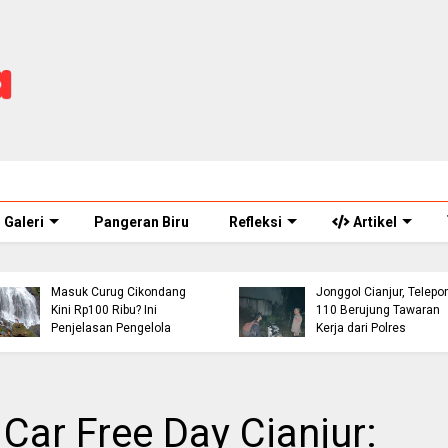
Galeri
Pangeran Biru
Refleksi
Artikel
Bocah 5 Tahun
Buruh Bangunan Alami
Tenggelam di Sungai
Kecelakaan di Jalur
Cianjur Ditemukan
Jonggol Cianjur, Telepon
Meninggal, BPBD Imbau
110 Berujung Tawaran
Orang Tua Perketat
Kerja dari Polres
Pengawasan Anak
Car Free Day Cianjur: