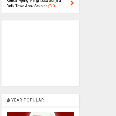
Ketika “Ajeng” Pergi: Luka Sunyi di
Balik Tawa Anak Sekolah
0
YEAR POPULAR