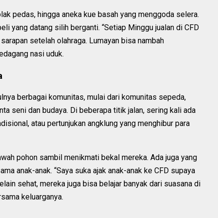
seblak pedas, hingga aneka kue basah yang menggoda selera.
li yang datang silih berganti. “Setiap Minggu jualan di CFD
t sarapan setelah olahraga. Lumayan bisa nambah
 pedagang nasi uduk.
a
nya berbagai komunitas, mulai dari komunitas sepeda,
a seni dan budaya. Di beberapa titik jalan, sering kali ada
tradisional, atau pertunjukan angklung yang menghibur para
 bawah pohon sambil menikmati bekal mereka. Ada juga yang
rsama anak-anak. “Saya suka ajak anak-anak ke CFD supaya
elain sehat, mereka juga bisa belajar banyak dari suasana di
bersama keluarganya.