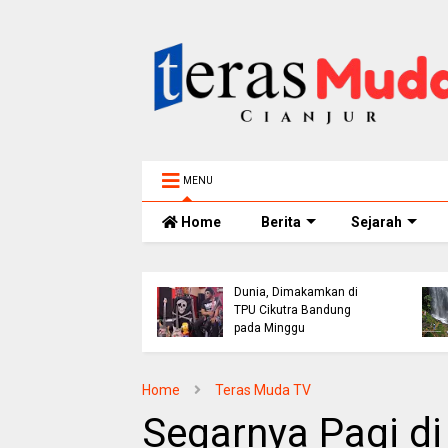
MENU
Home
Berita
Sejarah
and
nggal
Viral! Benarkah Tiket
amkan di
Masuk Curug Cikondang
Bandung
Kini Rp100 Ribu? Ini
Penjelasan Pengelola
Home
Teras Muda TV
Segarnya Pagi di 