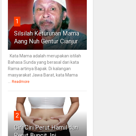
1
Silsilah Keturunan Mama
Aang Nuh Gentur Cianjur
Kata Mama adalah merupakan istilah
Bahasa Sunda yang berasal dari kata
Rama artinya Bapak. Di kalangan
masyarakat Jawa Barat, kata Mama
...
Readmore
2
Ciri Ciri Perut Hamil dan
Perut Buncit, Ini