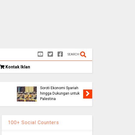
SEARCH
Kontak Iklan
Kongres Umat Islam
k
Indonesia VIII Hasilkan 12
Rekomendasi Strategis,
Soroti Ekonomi Syariah
Persib K
hingga Dukungan untuk
1-0, Lolo
Palestina
Piala Pr
100+ Social Counters