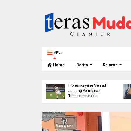
MENU
Home
Berita
Sejarah
h 5 Tahun
elam di Sungai
ur Ditemukan
Thom Haye: The
nggal, BPBD Imbau
Professor yang Menjadi
 Tua Perketat
Jantung Permainan
awasan Anak
Timnas Indonesia