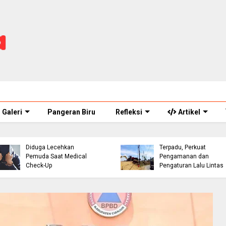
Galeri
Pangeran Biru
Refleksi
Artikel
ASN Perawat Puskesmas
Eks Warpat Jalur Punca
di Cianjur Ditahan Polisi,
Akan Disulap Jadi Pos
Diduga Lecehkan
Terpadu, Perkuat
Pemuda Saat Medical
Pengamanan dan
Check-Up
Pengaturan Lalu Lintas