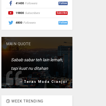
41400
Followers
Follow
19800
Subscribers
Subcribe
4800
Followers
Follow
MAIN QUOTE
Sabab sabar teh lain lemah,
tapi kuat nu ditahan
- Teras Muda Cianjur
WEEK TRENDING