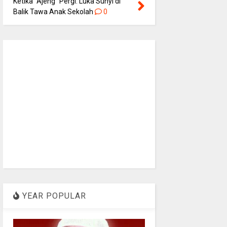
Ketika “Ajeng” Pergi: Luka Sunyi di
Balik Tawa Anak Sekolah
0
YEAR POPULAR