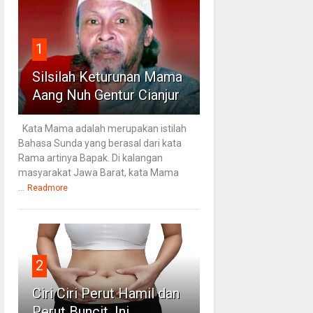
1
Silsilah Keturunan Mama
Aang Nuh Gentur Cianjur
Kata Mama adalah merupakan istilah
Bahasa Sunda yang berasal dari kata
Rama artinya Bapak. Di kalangan
masyarakat Jawa Barat, kata Mama
...
Readmore
2
Ciri Ciri Perut Hamil dan
Perut Buncit, Ini