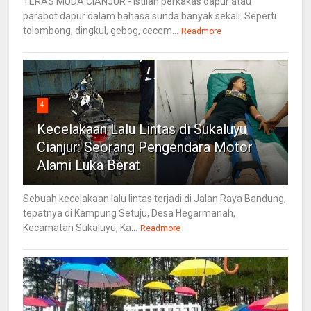
TERAS MUDA CIANJUR - Istilah perkakas dapur atau
parabot dapur dalam bahasa sunda banyak sekali. Seperti
tolombong, dingkul, gebog, cecem...
Readmore
4
Kecelakaan Lalu Lintas di Sukaluyu
Cianjur: Seorang Pengendara Motor
Alami Luka Berat
Sebuah kecelakaan lalu lintas terjadi di Jalan Raya Bandung,
tepatnya di Kampung Setuju, Desa Hegarmanah,
Kecamatan Sukaluyu, Ka...
Readmore