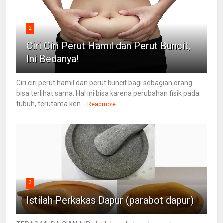
2
Ciri Ciri Perut Hamil dan Perut Buncit,
Ini Bedanya!
Ciri ciri perut hamil dan perut buncit bagi sebagian orang
bisa terlihat sama. Hal ini bisa karena perubahan fisik pada
tubuh, terutama ken...
Readmore
3
Istilah Perkakas Dapur (parabot dapur)