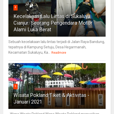
4
Kecelakaan Lalu Lintas di Sukaluyu
Cianjur: Seorang Pengendara Motor
Alami Luka Berat
Sebuah kecelakaan lalu lintas terjadi di Jalan Raya Bandung,
tepatnya di Kampung Setuju, Desa Hegarmanah,
Kecamatan Sukaluyu, Ka...
Readmore
5
Wisata Pokland Tiket & Aktivitas -
Januari 2021