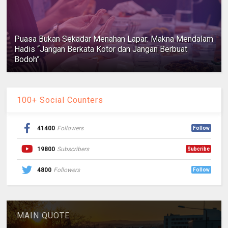
Puasa Bukan Sekadar Menahan Lapar: Makna Mendalam
Hadis “Jangan Berkata Kotor dan Jangan Berbuat
Bodoh”
100+ Social Counters
41400
Followers
Follow
19800
Subscribers
Subcribe
4800
Followers
Follow
MAIN QUOTE