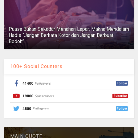
Puasa Bukan Sekadar Menahan Lapar: Makna Mendalam
Hadis “Jangan Berkata Kotor dan Jangan Berbuat
Bodoh”
100+ Social Counters
41400
Followers
Follow
19800
Subscribers
Subcribe
4800
Followers
Follow
MAIN QUOTE