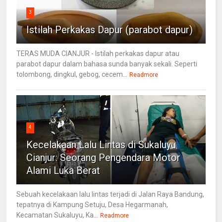
3
Istilah Perkakas Dapur (parabot dapur)
TERAS MUDA CIANJUR - Istilah perkakas dapur atau
parabot dapur dalam bahasa sunda banyak sekali. Seperti
tolombong, dingkul, gebog, cecem...
Readmore
4
Kecelakaan Lalu Lintas di Sukaluyu
Cianjur: Seorang Pengendara Motor
Alami Luka Berat
Sebuah kecelakaan lalu lintas terjadi di Jalan Raya Bandung,
tepatnya di Kampung Setuju, Desa Hegarmanah,
Kecamatan Sukaluyu, Ka...
Readmore