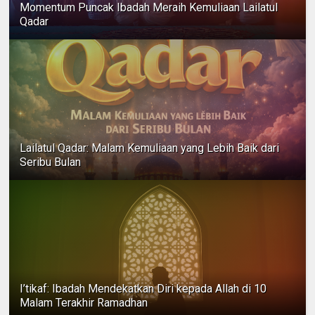
Momentum Puncak Ibadah Meraih Kemuliaan Lailatul
Qadar
Lailatul Qadar: Malam Kemuliaan yang Lebih Baik dari
Seribu Bulan
I’tikaf: Ibadah Mendekatkan Diri kepada Allah di 10
Malam Terakhir Ramadhan