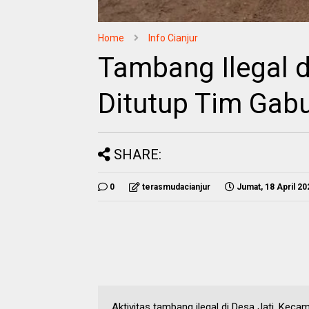
Home
Info Cianjur
Tambang Ilegal d
Ditutup Tim Gab
SHARE:
0
terasmudacianjur
Jumat, 18 April 20
Aktivitas tambang ilegal di Desa Jati, Keca