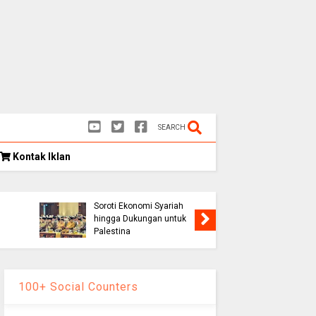
SEARCH
Kontak Iklan
Kongres Umat Islam
k
Indonesia VIII Hasilkan 12
Rekomendasi Strategis,
Soroti Ekonomi Syariah
Persib K
hingga Dukungan untuk
1-0, Lolo
Palestina
Piala Pr
100+ Social Counters