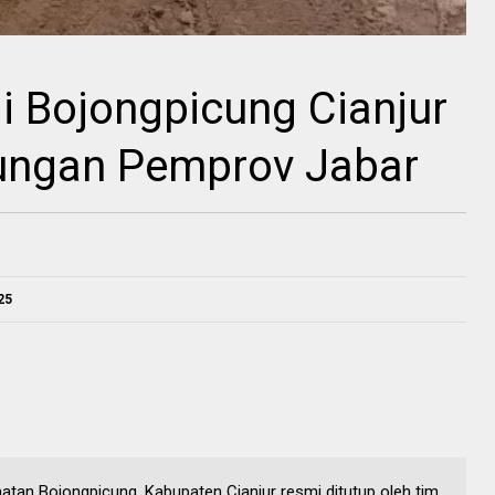
i Bojongpicung Cianjur
ungan Pemprov Jabar
25
matan Bojongpicung, Kabupaten Cianjur resmi ditutup oleh tim