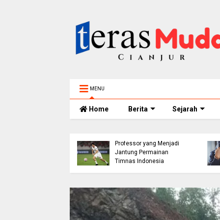
MENU
Home
Berita
Sejarah
h 5 Tahun
elam di Sungai
ur Ditemukan
Thom Haye: The
nggal, BPBD Imbau
Professor yang Menjadi
 Tua Perketat
Jantung Permainan
awasan Anak
Timnas Indonesia