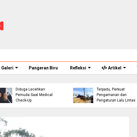
Galeri
Pangeran Biru
Refleksi
Artikel
ASN Perawat Puskesmas
Eks Warpat Jalur Punca
di Cianjur Ditahan Polisi,
Akan Disulap Jadi Pos
Diduga Lecehkan
Terpadu, Perkuat
Pemuda Saat Medical
Pengamanan dan
Check-Up
Pengaturan Lalu Lintas