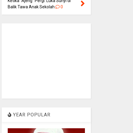
Ketika “Ajeng” Pergi: Luka Sunyi di
Balik Tawa Anak Sekolah
0
YEAR POPULAR