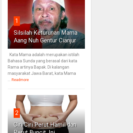
1
Silsilah Keturunan Mama
Aang Nuh Gentur Cianjur
Kata Mama adalah merupakan istilah
Bahasa Sunda yang berasal dari kata
Rama artinya Bapak. Di kalangan
masyarakat Jawa Barat, kata Mama
...
Readmore
2
Ciri Ciri Perut Hamil dan
Perut Buncit, Ini