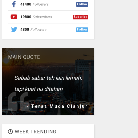
41400
Followers
Follow
19800
Subscribers
Subcribe
4800
Followers
Follow
MAIN QUOTE
Sabab sabar teh lain lemah,
tapi kuat nu ditahan
- Teras Muda Cianjur
WEEK TRENDING