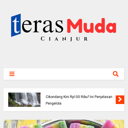
Viral! Benarkah Tiket Masuk Curug
Cikondang Kini Rp100 Ribu? Ini Penjelasan
Pengelola