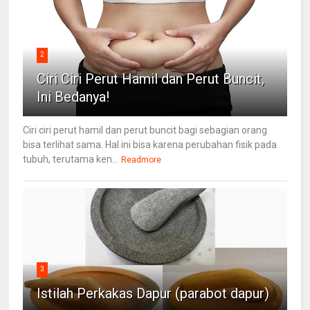
2
Ciri Ciri Perut Hamil dan Perut Buncit,
Ini Bedanya!
Ciri ciri perut hamil dan perut buncit bagi sebagian orang
bisa terlihat sama. Hal ini bisa karena perubahan fisik pada
tubuh, terutama ken...
Readmore
3
Istilah Perkakas Dapur (parabot dapur)