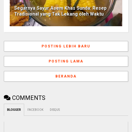
Segarnya Sayur Asem Khas Sunda: Resep
Tradisional yang Tak Lekang oleh Waktu
POSTING LEBIH BARU
POSTING LAMA
BERANDA
COMMENTS
BLOGGER
FACEBOOK
DISQUS