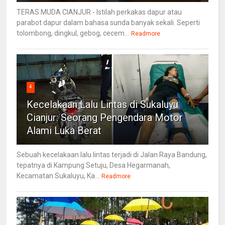
TERAS MUDA CIANJUR - Istilah perkakas dapur atau
parabot dapur dalam bahasa sunda banyak sekali. Seperti
tolombong, dingkul, gebog, cecem...
Readmore
4
Kecelakaan Lalu Lintas di Sukaluyu
Cianjur: Seorang Pengendara Motor
Alami Luka Berat
Sebuah kecelakaan lalu lintas terjadi di Jalan Raya Bandung,
tepatnya di Kampung Setuju, Desa Hegarmanah,
Kecamatan Sukaluyu, Ka...
Readmore