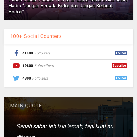
Hadis “Jangan Berkata Kotor dan Jangan Berbuat
Bodoh”
100+ Social Counters
41400
Followers
Follow
19800
Subscribers
Subcribe
4800
Followers
Follow
MAIN QUOTE
Sabab sabar teh lain lemah, tapi kuat nu