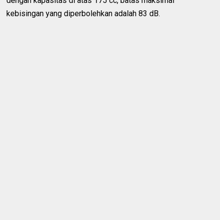
dengan kapasitas di atas 175 cc, batas maksimal
kebisingan yang diperbolehkan adalah 83 dB.