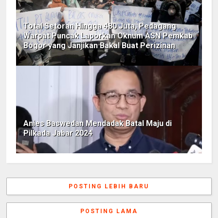
Total Setoran Hingga 480 Juta, Pedagang
Warpat Puncak Laporkan Oknum ASN Pemkab
Bogor yang Janjikan Bakal Buat Perizinan
Anies Baswedan Mendadak Batal Maju di
Pilkada Jabar 2024
POSTING LEBIH BARU
POSTING LAMA