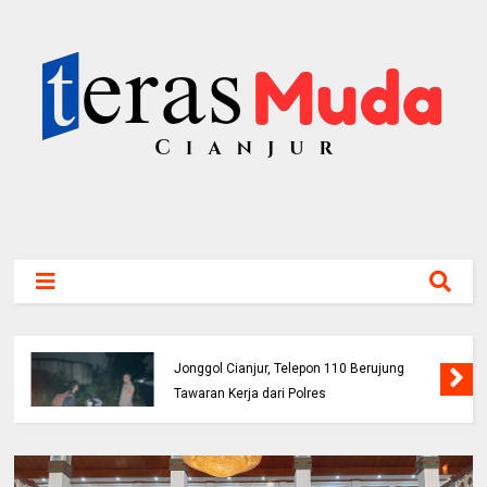
Bocah 5 Tahun Tenggelam di Sungai Cianjur
Ditemukan Meninggal, BPBD Imbau Orang
Tua Perketat Pengawasan Anak