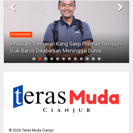
Entertainment
Lyto Pictures Garap Film Drama “People
Pleaser”, Angkat Isu Relasi Sosial yang Dekat
dengan Kehidupan Modern
©
2026
Teras Muda Cianjur