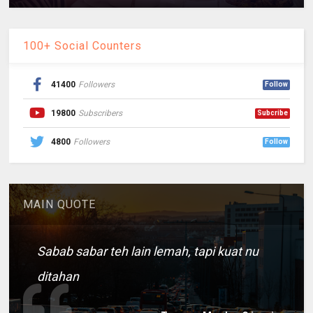
100+ Social Counters
41400
Followers
Follow
19800
Subscribers
Subcribe
4800
Followers
Follow
MAIN QUOTE
Sabab sabar teh lain lemah, tapi kuat nu
ditahan