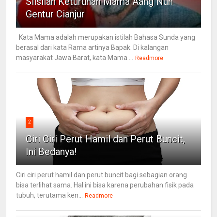
Silsilah Keturunan Mama Aang Nuh
Gentur Cianjur
Kata Mama adalah merupakan istilah Bahasa Sunda yang
berasal dari kata Rama artinya Bapak. Di kalangan
masyarakat Jawa Barat, kata Mama ...
Readmore
2
Ciri Ciri Perut Hamil dan Perut Buncit,
Ini Bedanya!
Ciri ciri perut hamil dan perut buncit bagi sebagian orang
bisa terlihat sama. Hal ini bisa karena perubahan fisik pada
tubuh, terutama ken...
Readmore