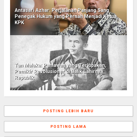
Antasari Azhar: Perjalanan Panjang Sang
Penegak Hukum yang Pernah Menjadi Ketua
KPK
Tan Malaka: Pahlawan yang Terlupakan,
Pemikir Revolusioner di Balik Lahirnya
Republik
POSTING LEBIH BARU
POSTING LAMA