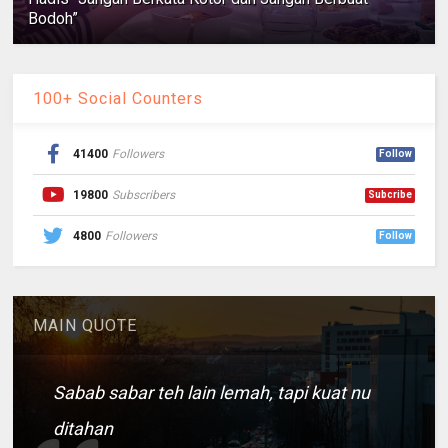
Bodoh”
100+ Social Counters
41400
Followers
Follow
19800
Subscribers
Subcribe
4800
Followers
Follow
MAIN QUOTE
Sabab sabar teh lain lemah, tapi kuat nu
ditahan