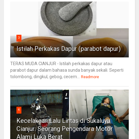
3
Istilah Perkakas Dapur (parabot dapur)
TERAS MUDA CIANJUR - Istilah perkakas dapur atau
parabot dapur dalam bahasa sunda banyak sekali. Seperti
tolombong, dingkul, gebog, cecem...
Readmore
4
Kecelakaan Lalu Lintas di Sukaluyu
Cianjur: Seorang Pengendara Motor
Alami Luka Berat