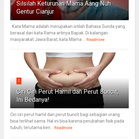
Silsilah Keturunan Mama Aang Nuh
Gentur Cianjur
Kata Mama adalah merupakan istilah Bahasa Sunda yang
berasal dari kata Rama artinya Bapak. Di kalangan
masyarakat Jawa Barat, kata Mama ...
Readmore
2
Ciri Ciri Perut Hamil dan Perut Buncit,
Ini Bedanya!
Ciri ciri perut hamil dan perut buncit bagi sebagian orang
bisa terlihat sama. Hal ini bisa karena perubahan fisik pada
tubuh, terutama ken...
Readmore