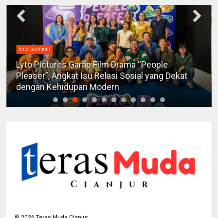
Entertainment
Mengenal Ragam Suara Kucing dan Maknanya,
Kunci Memahami Perasaan Anabul di Rumah
©
2026
Teras Muda Cianjur