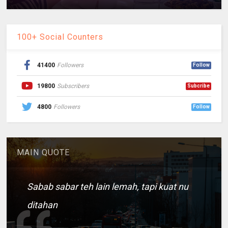
100+ Social Counters
41400
Followers
Follow
19800
Subscribers
Subcribe
4800
Followers
Follow
MAIN QUOTE
Sabab sabar teh lain lemah, tapi kuat nu
ditahan