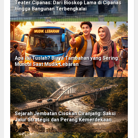
Teater Cipanas: Dari Bioskop Lama di Cipanas
hingga Bangunan Terbengkalai
Apa Itu Tuslah? Biaya Tambahan yang Sering
Muncul Saat Mudik Lebaran
Sejarah Jembatan Cisokan Ciranjang: Saksi
Jalur Strategis dan Perang Kemerdekaan