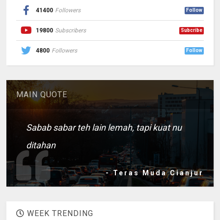
41400
Followers
Follow
19800
Subscribers
Subcribe
4800
Followers
Follow
MAIN QUOTE
Sabab sabar teh lain lemah, tapi kuat nu
ditahan
- Teras Muda Cianjur
WEEK TRENDING