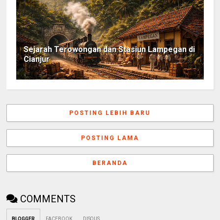
Sejarah Terowongan dan Stasiun Lampegan di
Cianjur
POSTING LEBIH BARU
POSTING LAMA
BERANDA
COMMENTS
BLOGGER
FACEBOOK
DISQUS