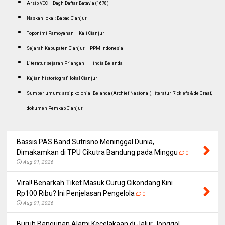
Arsip VOC – Dagh Daftar Batavia (1678)
Naskah lokal: Babad Cianjur
Toponimi Pamoyanan – Kali Cianjur
Sejarah Kabupaten Cianjur – PPM Indonesia
Literatur sejarah Priangan – Hindia Belanda
Kajian historiografi lokal Cianjur
Sumber umum: arsip kolonial Belanda (Archief Nasional), literatur Ricklefs & de Graaf,
dokumen Pemkab Cianjur
Bassis PAS Band Sutrisno Meninggal Dunia,
Dimakamkan di TPU Cikutra Bandung pada Minggu
0
Aug 01, 2026
Viral! Benarkah Tiket Masuk Curug Cikondang Kini
Rp100 Ribu? Ini Penjelasan Pengelola
0
Aug 01, 2026
Buruh Bangunan Alami Kecelakaan di Jalur Jonggol