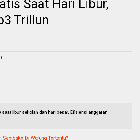
tis Saat Hari Libur,
p3 Triliun
26
at libur sekolah dan hari besar. Efisiensi anggaran
n Sembako Di Warung Tertentu?