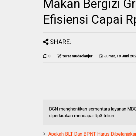
Makan Bergizi Gra
Efisiensi Capai R
SHARE:
0
terasmudacianjur
Jumat, 19 Juni 20
BGN menghentikan sementara layanan MBG sa
diperkirakan mencapai Rp3 triliun.
Apakah BLT Dan BPNT Harus Dibelanjaka