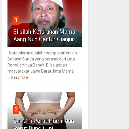
1
Silsilah Keturunan Mama
Aang Nuh Gentur Cianjur
Kata Mama adalah merupakan istilah
Bahasa Sunda yang berasal dari kata
Rama artinya Bapak. Di kalangan
masyarakat Jawa Barat, kata Mama
...
Readmore
2
Ciri Ciri Perut Hamil dan
Perut Buncit, Ini