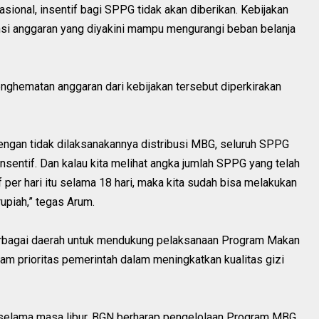
asional, insentif bagi SPPG tidak akan diberikan. Kebijakan
iensi anggaran yang diyakini mampu mengurangi beban belanja
hematan anggaran dari kebijakan tersebut diperkirakan
engan tidak dilaksanakannya distribusi MBG, seluruh SPPG
nsentif. Dan kalau kita melihat angka jumlah SPPG yang telah
f per hari itu selama 18 hari, maka kita sudah bisa melakukan
rupiah,” tegas Arum.
 berbagai daerah untuk mendukung pelaksanaan Program Makan
ram prioritas pemerintah dalam meningkatkan kualitas gizi
 selama masa libur, BGN berharap pengelolaan Program MBG