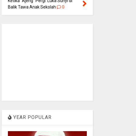
Ketika “Ajeng” Pergi: Luka Sunyi di
Balik Tawa Anak Sekolah
0
YEAR POPULAR