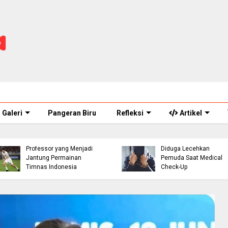
Galeri
Pangeran Biru
Refleksi
Artikel
ASN Perawat Puskesm
Thom Haye: The
di Cianjur Ditahan Polisi
Professor yang Menjadi
Diduga Lecehkan
Jantung Permainan
Pemuda Saat Medical
Timnas Indonesia
Check-Up