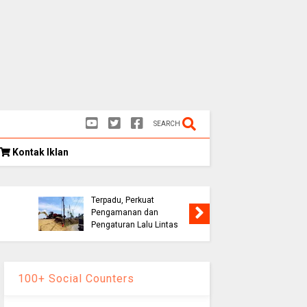
SEARCH
Kontak Iklan
Kongres
as
Eks Warpat Jalur Puncak
Indonesia
,
Akan Disulap Jadi Pos
Rekomend
Terpadu, Perkuat
Soroti E
Pengamanan dan
hingga D
Pengaturan Lalu Lintas
Palestin
100+ Social Counters