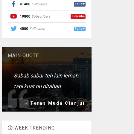
41400
Followers
Follow
19800
Subscribers
Subcribe
4800
Followers
Follow
MAIN QUOTE
Sabab sabar teh lain lemah,
tapi kuat nu ditahan
- Teras Muda Cianjur
WEEK TRENDING