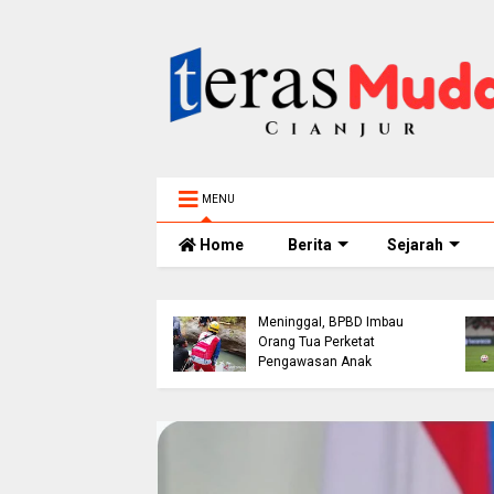
MENU
Home
Berita
Sejarah
Bocah 5 Tahun
h Bangunan Alami
Tenggelam di Sungai
akaan di Jalur
Cianjur Ditemukan
ol Cianjur, Telepon
Meninggal, BPBD Imbau
erujung Tawaran
Orang Tua Perketat
 dari Polres
Pengawasan Anak