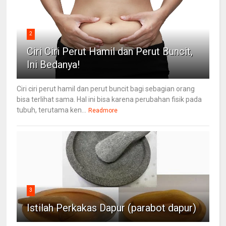
2
Ciri Ciri Perut Hamil dan Perut Buncit,
Ini Bedanya!
Ciri ciri perut hamil dan perut buncit bagi sebagian orang
bisa terlihat sama. Hal ini bisa karena perubahan fisik pada
tubuh, terutama ken...
Readmore
3
Istilah Perkakas Dapur (parabot dapur)