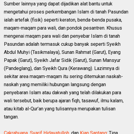
Sumber lainnya yang dapat dijadikan alat bantu untuk
mengetahui proses perkembangan Islam di tanah Pasundan
ialah artefak (fisik) seperti keraton, benda-benda pusaka,
maqam-maqam para wali, dan pondok pesantren. Khusus
mengenai maqam para wali dan penyebar Islam di tanah
Pasundan adalah termasuk cukup banyak seperti Syeikh
Abdul Muhyi (Tasikmalaya), Sunan Rahmat (Garut), Eyang
Papak (Garut), Syeikh Jafar Sidik (Garut), Sunan Mansyur
(Pandeglang), dan Syeikh Qura (Kerawang). Lazimnya di
sekitar area maqam-maqam itu sering ditemukan naskah-
naskah yang memiliki hubungan langsung dengan
penyebaran Islam atau dakwah yang telah dilakukan para
wali tersebut, baik berupa ajaran fiqh, tasawuf, ilmu kalam,
atau kitab al-Qur’an yang tulisannya merupakan tulisan
tangan.
Cakrabuana
,
Syarif Hidayatulloh
, dan
Kian Santang
; Tiga