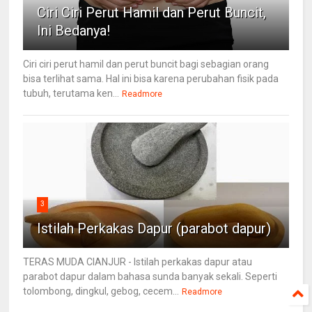
Ciri Ciri Perut Hamil dan Perut Buncit,
Ini Bedanya!
Ciri ciri perut hamil dan perut buncit bagi sebagian orang
bisa terlihat sama. Hal ini bisa karena perubahan fisik pada
tubuh, terutama ken...
Readmore
3
Istilah Perkakas Dapur (parabot dapur)
TERAS MUDA CIANJUR - Istilah perkakas dapur atau
parabot dapur dalam bahasa sunda banyak sekali. Seperti
tolombong, dingkul, gebog, cecem...
Readmore