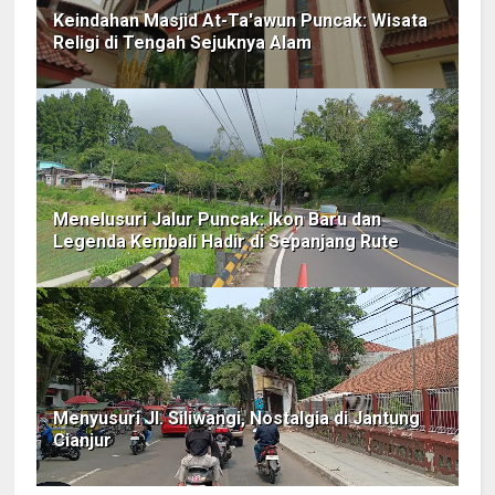
Keindahan Masjid At-Ta'awun Puncak: Wisata
Religi di Tengah Sejuknya Alam
Menelusuri Jalur Puncak: Ikon Baru dan
Legenda Kembali Hadir di Sepanjang Rute
Menyusuri Jl. Siliwangi, Nostalgia di Jantung
Cianjur