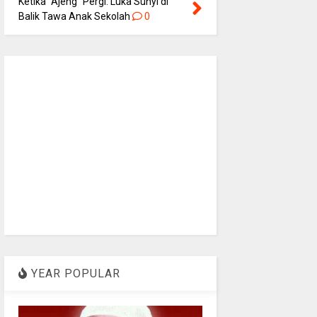
Ketika “Ajeng” Pergi: Luka Sunyi di
Balik Tawa Anak Sekolah
0
YEAR POPULAR