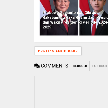
Prabowo Subianto dan Gibran
Rakabuming Raka Resmi Jadi Presi
dan Wakil Presiden RI Periode 2024
2029
POSTING LEBIH BARU
COMMENTS
BLOGGER
FACEBOOK