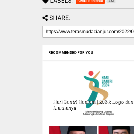
LABELS:
Berita Nasional
232
SHARE:
RECOMMENDED FOR YOU
Hari Santri Nasional 2024: Logo dan
Maknanya