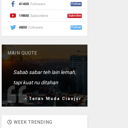
41400
Followers
Follow
19800
Subscribers
Subcribe
4800
Followers
Follow
MAIN QUOTE
Sabab sabar teh lain lemah,
tapi kuat nu ditahan
- Teras Muda Cianjur
WEEK TRENDING