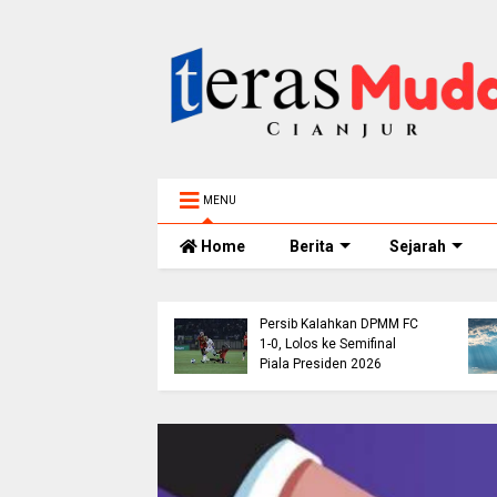
MENU
Home
Berita
Sejarah
res Umat Islam
esia VIII Hasilkan 12
endasi Strategis,
i Ekonomi Syariah
Persib Kalahkan DPMM FC
ga Dukungan untuk
1-0, Lolos ke Semifinal
tina
Piala Presiden 2026