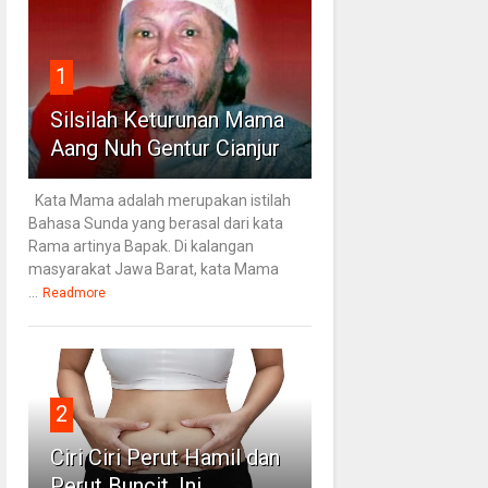
1
Silsilah Keturunan Mama
Aang Nuh Gentur Cianjur
Kata Mama adalah merupakan istilah
Bahasa Sunda yang berasal dari kata
Rama artinya Bapak. Di kalangan
masyarakat Jawa Barat, kata Mama
...
Readmore
2
Ciri Ciri Perut Hamil dan
Perut Buncit, Ini