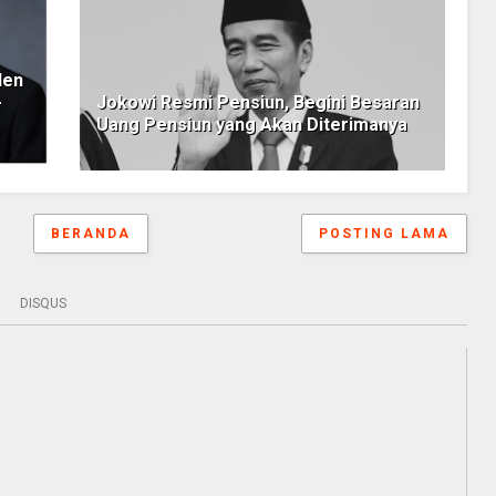
den
-
Jokowi Resmi Pensiun, Begini Besaran
Uang Pensiun yang Akan Diterimanya
BERANDA
POSTING LAMA
DISQUS