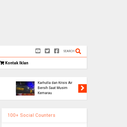
SEARCH
Kontak Iklan
Polres Cianjur Siagakan
Bassis 
Water Cannon Hadapi
Sutrisno
Karhutla dan Krisis Air
Dunia, D
Bersih Saat Musim
TPU Ciku
Kemarau
pada Mi
100+ Social Counters