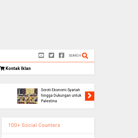
SEARCH
Kontak Iklan
Kongres Umat Islam
k
Indonesia VIII Hasilkan 12
Rekomendasi Strategis,
Soroti Ekonomi Syariah
Persib K
hingga Dukungan untuk
1-0, Lolo
Palestina
Piala Pr
100+ Social Counters