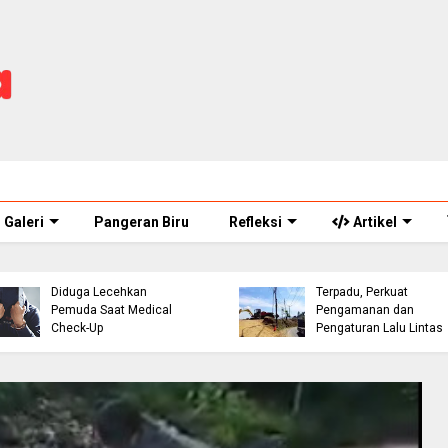
Galeri
Pangeran Biru
Refleksi
Artikel
ASN Perawat Puskesmas
Eks Warpat Jalur Punca
di Cianjur Ditahan Polisi,
Akan Disulap Jadi Pos
Diduga Lecehkan
Terpadu, Perkuat
Pemuda Saat Medical
Pengamanan dan
Check-Up
Pengaturan Lalu Lintas