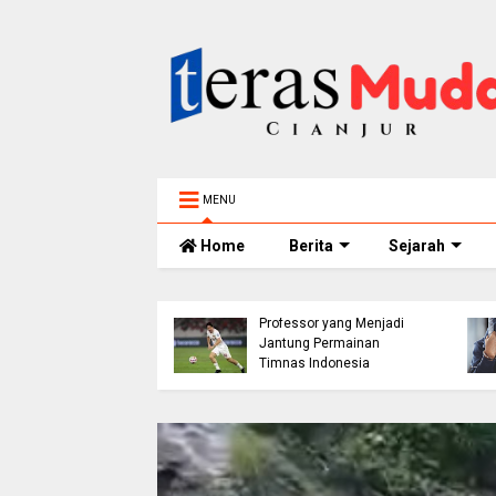
MENU
Home
Berita
Sejarah
h 5 Tahun
elam di Sungai
ur Ditemukan
Thom Haye: The
nggal, BPBD Imbau
Professor yang Menjadi
 Tua Perketat
Jantung Permainan
awasan Anak
Timnas Indonesia