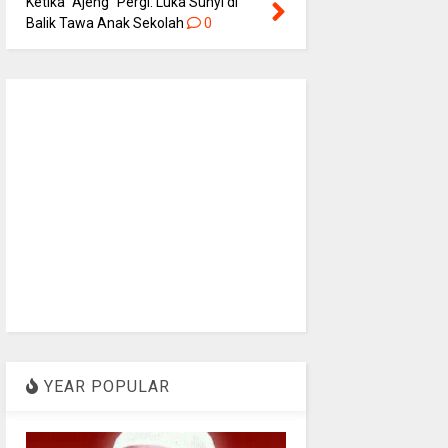
Ketika “Ajeng” Pergi: Luka Sunyi di
Balik Tawa Anak Sekolah
0
YEAR POPULAR