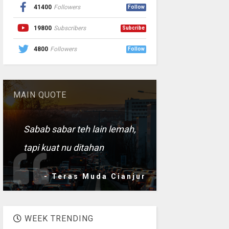
41400
Followers
Follow
19800
Subscribers
Subcribe
4800
Followers
Follow
MAIN QUOTE
Sabab sabar teh lain lemah,
tapi kuat nu ditahan
- Teras Muda Cianjur
WEEK TRENDING