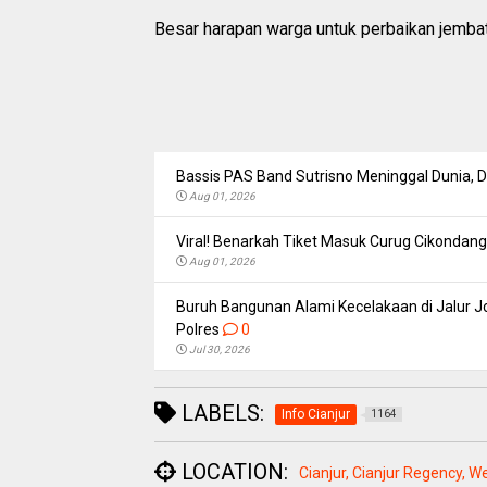
Besar harapan warga untuk perbaikan jemb
Bassis PAS Band Sutrisno Meninggal Dunia,
Aug 01, 2026
Viral! Benarkah Tiket Masuk Curug Cikondang 
Aug 01, 2026
Buruh Bangunan Alami Kecelakaan di Jalur Jo
Polres
0
Jul 30, 2026
LABELS:
Info Cianjur
1164
LOCATION:
Cianjur, Cianjur Regency, W