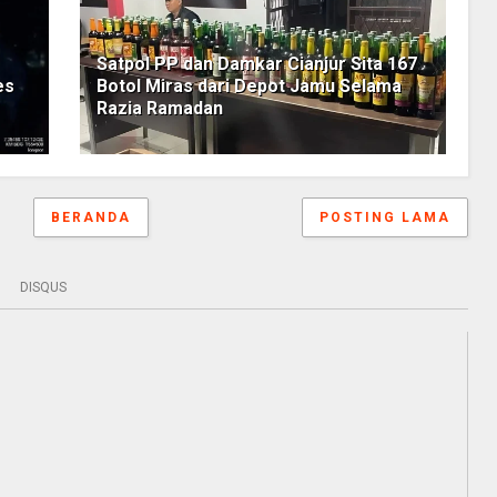
Satpol PP dan Damkar Cianjur Sita 167
es
Botol Miras dari Depot Jamu Selama
Razia Ramadan
BERANDA
POSTING LAMA
DISQUS