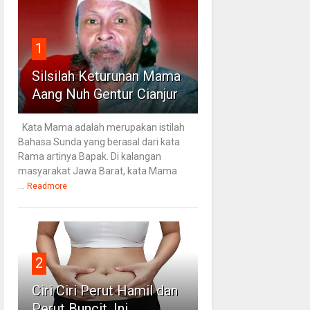
1
Silsilah Keturunan Mama
Aang Nuh Gentur Cianjur
Kata Mama adalah merupakan istilah
Bahasa Sunda yang berasal dari kata
Rama artinya Bapak. Di kalangan
masyarakat Jawa Barat, kata Mama
...
Readmore
2
Ciri Ciri Perut Hamil dan
Perut Buncit, Ini