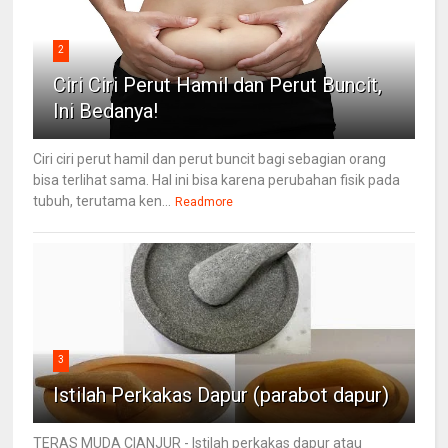
2
Ciri Ciri Perut Hamil dan Perut Buncit,
Ini Bedanya!
Ciri ciri perut hamil dan perut buncit bagi sebagian orang
bisa terlihat sama. Hal ini bisa karena perubahan fisik pada
tubuh, terutama ken...
Readmore
3
Istilah Perkakas Dapur (parabot dapur)
TERAS MUDA CIANJUR - Istilah perkakas dapur atau