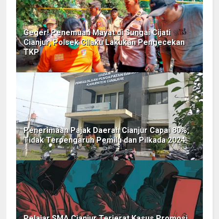
Geger! Penemuan Mayat di Sungai Cijati
Cianjur, Polsek Cilaku Lakukan Pengecekan
TKP
Penerimaan Pajak Daerah Cianjur Capai 80%,
Tidak Terpengaruh Pemilu dan Pilkada 2024
Pelajar SMA Cianjur Terjerat Kasus Promosi