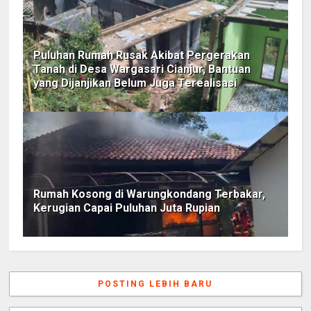
Puluhan Rumah Rusak Akibat Pergerakan
Tanah di Desa Wargasari Cianjur, Bantuan
yang Dijanjikan Belum Juga Terealisasi
Rumah Kosong di Warungkondang Terbakar,
Kerugian Capai Puluhan Juta Rupian
POSTING LEBIH BARU