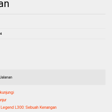
an
24
Jalanan
kunjungi
njur
l Legend L300: Sebuah Kenangan