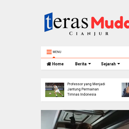
MENU
Home
Berita
Sejarah
h 5 Tahun
elam di Sungai
ur Ditemukan
Thom Haye: The
nggal, BPBD Imbau
Professor yang Menjadi
 Tua Perketat
Jantung Permainan
awasan Anak
Timnas Indonesia