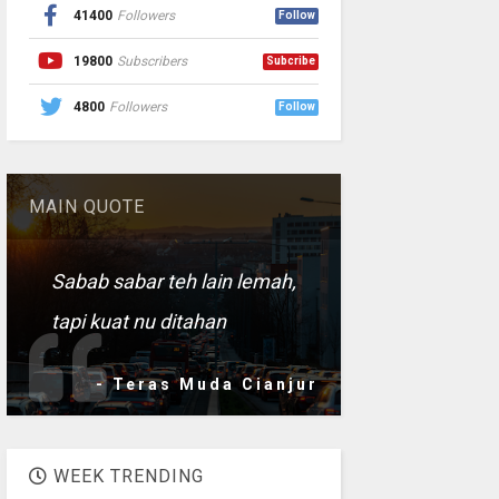
41400
Followers
Follow
19800
Subscribers
Subcribe
4800
Followers
Follow
MAIN QUOTE
Sabab sabar teh lain lemah,
tapi kuat nu ditahan
- Teras Muda Cianjur
WEEK TRENDING