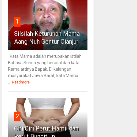
1
Silsilah Keturunan Mama
Aang Nuh Gentur Cianjur
Kata Mama adalah merupakan istilah
Bahasa Sunda yang berasal dari kata
Rama artinya Bapak. Di kalangan
masyarakat Jawa Barat, kata Mama
...
Readmore
2
Ciri Ciri Perut Hamil dan
Perut Buncit, Ini