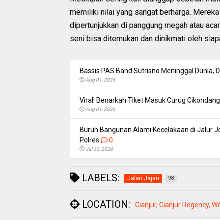
memiliki nilai yang sangat berharga. Merek
dipertunjukkan di panggung megah atau acara 
seni bisa ditemukan dan dinikmati oleh siapa
Bassis PAS Band Sutrisno Meninggal Dunia,
Aug 01, 2026
Viral! Benarkah Tiket Masuk Curug Cikondang 
Aug 01, 2026
Buruh Bangunan Alami Kecelakaan di Jalur Jo
Polres
0
Jul 30, 2026
LABELS:
Jalan Jajan
98
LOCATION:
Cianjur, Cianjur Regency, W