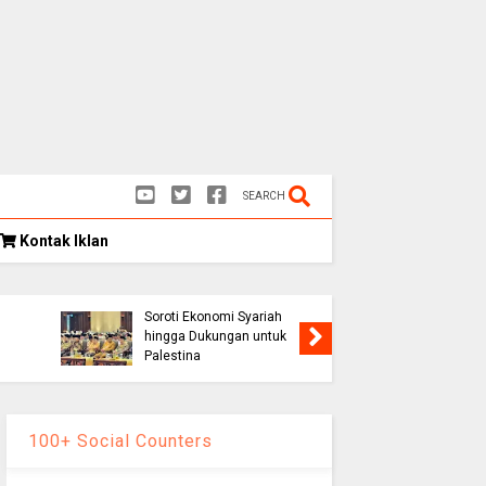
SEARCH
Kontak Iklan
Kongres Umat Islam
k
Indonesia VIII Hasilkan 12
Rekomendasi Strategis,
Soroti Ekonomi Syariah
Persib K
hingga Dukungan untuk
1-0, Lolo
Palestina
Piala Pr
100+ Social Counters