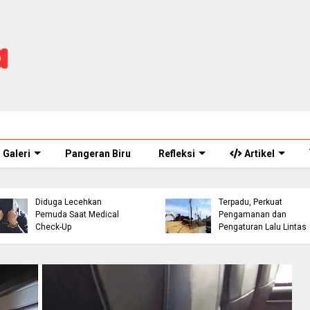
Galeri
Pangeran Biru
Refleksi
Artikel
ASN Perawat Puskesmas
Eks Warpat Jalur Punca
di Cianjur Ditahan Polisi,
Akan Disulap Jadi Pos
Diduga Lecehkan
Terpadu, Perkuat
Pemuda Saat Medical
Pengamanan dan
Check-Up
Pengaturan Lalu Lintas