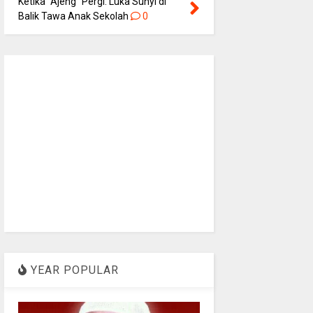
Ketika “Ajeng” Pergi: Luka Sunyi di
Balik Tawa Anak Sekolah
0
YEAR POPULAR