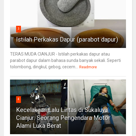
3
Istilah Perkakas Dapur (parabot dapur)
TERAS MUDA CIANJUR - Istilah perkakas dapur atau
parabot dapur dalam bahasa sunda banyak sekali. Seperti
tolombong, dingkul, gebog, cecem...
Readmore
4
Kecelakaan Lalu Lintas di Sukaluyu
Cianjur: Seorang Pengendara Motor
Alami Luka Berat