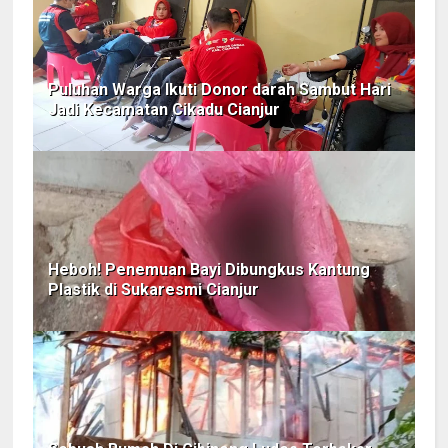
Puluhan Warga Ikuti Donor darah Sambut Hari
Jadi Kecamatan Cikadu Cianjur
Heboh! Penemuan Bayi Dibungkus Kantung
Plastik di Sukaresmi Cianjur