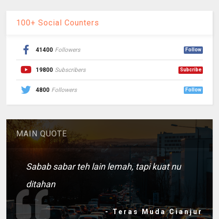
100+ Social Counters
41400
Followers
Follow
19800
Subscribers
Subcribe
4800
Followers
Follow
MAIN QUOTE
Sabab sabar teh lain lemah, tapi kuat nu
ditahan
- Teras Muda Cianjur