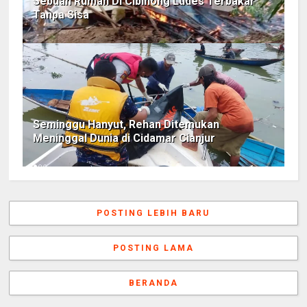
Sebuah Rumah Di Cibinong Ludes Terbakar
Tanpa Sisa
Seminggu Hanyut, Rehan Ditemukan
Meninggal Dunia di Cidamar Cianjur
POSTING LEBIH BARU
POSTING LAMA
BERANDA