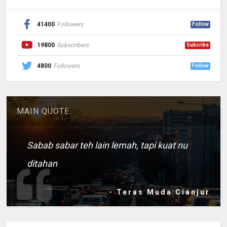
41400
Followers
Follow
19800
Subscribers
Subcribe
4800
Followers
Follow
MAIN QUOTE
Sabab sabar teh lain lemah, tapi kuat nu
ditahan
- Teras Muda Cianjur