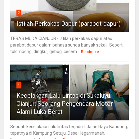
3
Istilah Perkakas Dapur (parabot dapur)
TERAS MUDA CIANJUR - Istilah perkakas dapur atau
parabot dapur dalam bahasa sunda banyak sekali. Seperti
tolombong, dingkul, gebog, cecem...
Readmore
4
Kecelakaan Lalu Lintas di Sukaluyu
Cianjur: Seorang Pengendara Motor
Alami Luka Berat
Sebuah kecelakaan lalu lintas terjadi di Jalan Raya Bandung,
tepatnya di Kampung Setuju, Desa Hegarmanah,