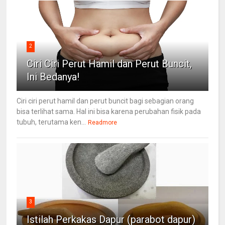
2
Ciri Ciri Perut Hamil dan Perut Buncit,
Ini Bedanya!
Ciri ciri perut hamil dan perut buncit bagi sebagian orang
bisa terlihat sama. Hal ini bisa karena perubahan fisik pada
tubuh, terutama ken...
Readmore
3
Istilah Perkakas Dapur (parabot dapur)