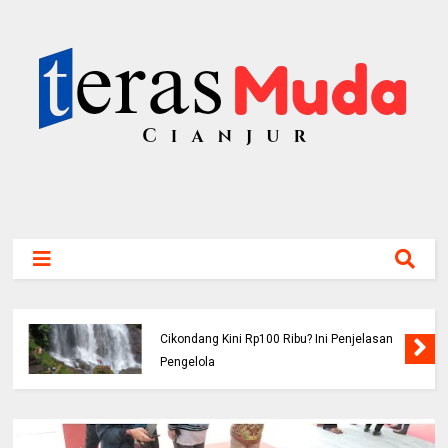
Viral! Benarkah Tiket Masuk Curug
Cikondang Kini Rp100 Ribu? Ini Penjelasan
Pengelola