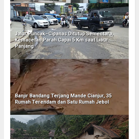
Jalur Puncak–Cipanas Ditutup Sementara,
Kemacetan Parah Capai 5 Km saat Libur
Panjang
Banjir Bandang Terjang Mande Cianjur, 35
Rumah Terendam dan Satu Rumah Jebol