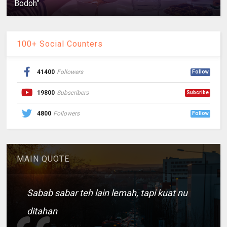
Bodoh”
100+ Social Counters
41400
Followers
Follow
19800
Subscribers
Subcribe
4800
Followers
Follow
MAIN QUOTE
Sabab sabar teh lain lemah, tapi kuat nu
ditahan