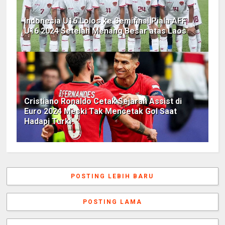
Indonesia U16 Lolos ke Semifinal Piala AFF
U16 2024 Setelah Menang Besar atas Laos
Cristiano Ronaldo Cetak Sejarah Assist di
Euro 2024 Meski Tak Mencetak Gol Saat
Hadapi Turki
POSTING LEBIH BARU
POSTING LAMA