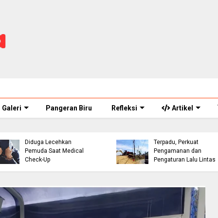
Galeri
Pangeran Biru
Refleksi
Artikel
ASN Perawat Puskesmas
Eks Warpat Jalur Punca
di Cianjur Ditahan Polisi,
Akan Disulap Jadi Pos
Diduga Lecehkan
Terpadu, Perkuat
Pemuda Saat Medical
Pengamanan dan
Check-Up
Pengaturan Lalu Lintas