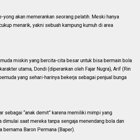
Tae-yong akan memerankan seorang pelatih. Meski hanya
n cukup menarik, yakni sebuah kampung kumuh di area
muda miskin yang bercita-cita besar untuk bisa bermain bola
arakter utama, Dondi (diperankan oleh Fajar Nugra), Arif (Rin
 pemuda yang sehari-harinya bekerja sebagai penjual bunga
ar sebagai “anak demit” karena memiliki mimpi yang
ita dimulai saat mereka tanpa sengaja menendang bola dan
a bernama Baron Permana (Baper).