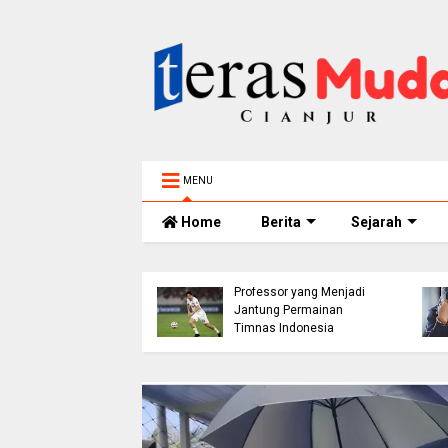
MENU
Home
Berita
Sejarah
h 5 Tahun
elam di Sungai
ur Ditemukan
Thom Haye: The
nggal, BPBD Imbau
Professor yang Menjadi
 Tua Perketat
Jantung Permainan
awasan Anak
Timnas Indonesia