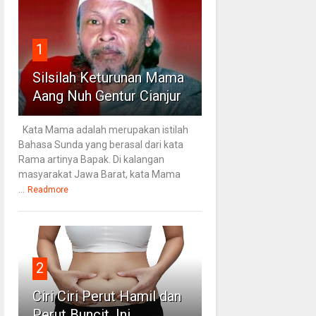
1
Silsilah Keturunan Mama
Aang Nuh Gentur Cianjur
Kata Mama adalah merupakan istilah
Bahasa Sunda yang berasal dari kata
Rama artinya Bapak. Di kalangan
masyarakat Jawa Barat, kata Mama
...
Readmore
2
Ciri Ciri Perut Hamil dan
Perut Buncit, Ini