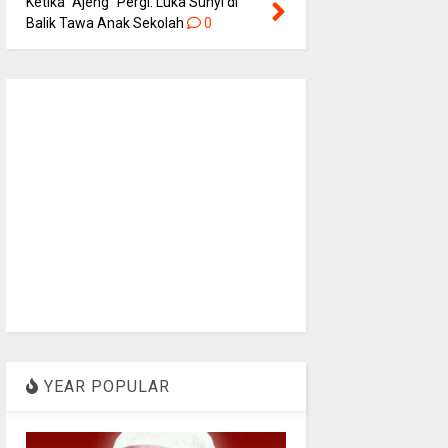
Ketika “Ajeng” Pergi: Luka Sunyi di
Balik Tawa Anak Sekolah
0
YEAR POPULAR