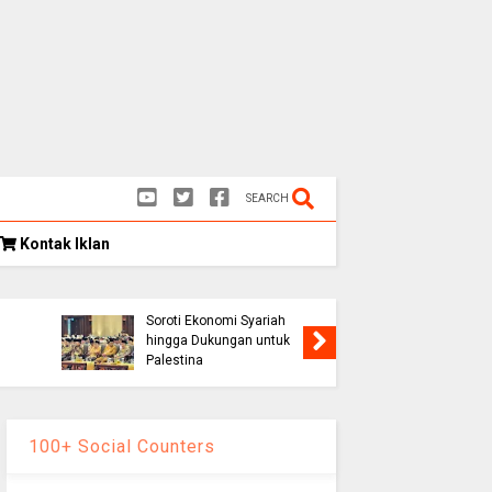
SEARCH
Kontak Iklan
Kongres Umat Islam
k
Indonesia VIII Hasilkan 12
Rekomendasi Strategis,
Soroti Ekonomi Syariah
Persib K
hingga Dukungan untuk
1-0, Lolo
Palestina
Piala Pr
100+ Social Counters