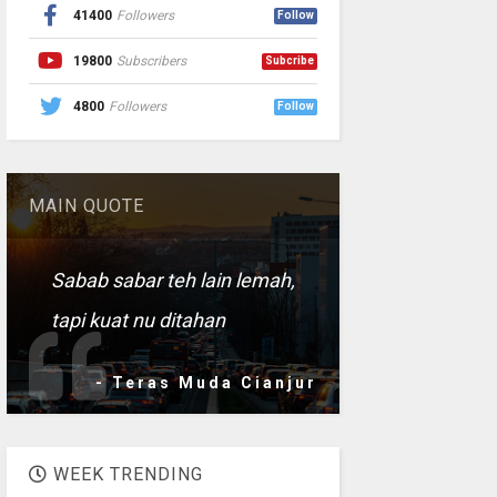
41400
Followers
Follow
19800
Subscribers
Subcribe
4800
Followers
Follow
MAIN QUOTE
Sabab sabar teh lain lemah,
tapi kuat nu ditahan
- Teras Muda Cianjur
WEEK TRENDING