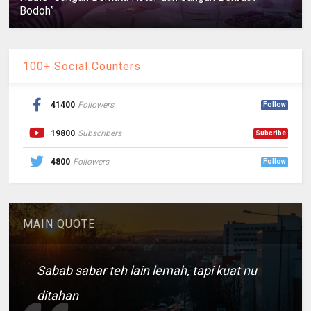
Bodoh”
100+ Social Counters
41400
Followers
Follow
19800
Subscribers
Subcribe
4800
Followers
Follow
MAIN QUOTE
Sabab sabar teh lain lemah, tapi kuat nu
ditahan