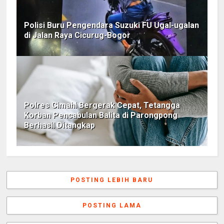
Polisi Buru Pengendara Suzuki FU Ugal-ugalan
di Jalan Raya Cicurug-Bogor
Polres Cimahi Bergerak Cepat, Tetangga
Korban Pencabulan Balita di Parongpong
Berhasil Ditangkap
POSTING LEBIH BARU
POSTING LAMA