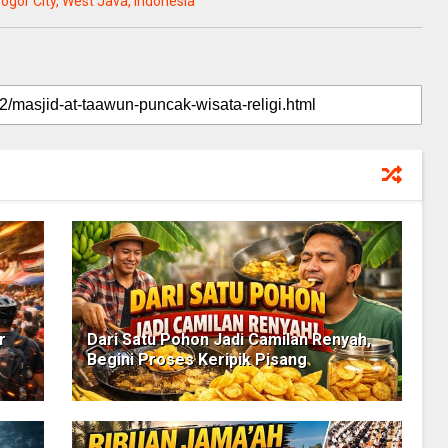
ogor City, West Java, Indonesia
r
Dari Satu Pohon Jadi Camilan Renyah,
Begini Proses Keripik Pisang