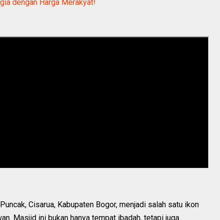
lgia dengan Harga Merakyat!
Puncak, Cisarua, Kabupaten Bogor, menjadi salah satu ikon
an. Masjid ini bukan hanya tempat ibadah, tetapi juga