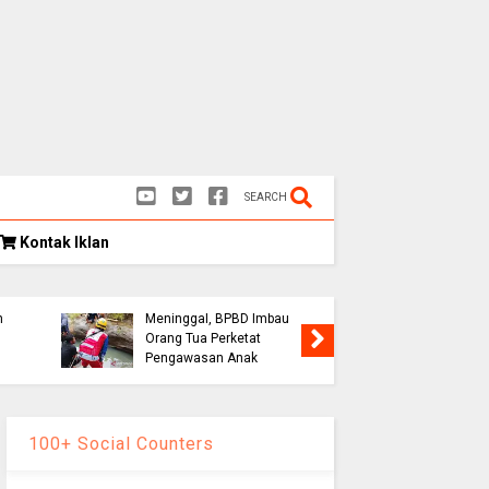
SEARCH
Kontak Iklan
Bocah 5 Tahun
Tenggelam di Sungai
Cianjur Ditemukan
Thom Ha
n
Meninggal, BPBD Imbau
Professo
Orang Tua Perketat
Jantung
Pengawasan Anak
Timnas I
100+ Social Counters