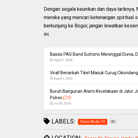
Dengan segala keunikan dan daya tariknya, M
mereka yang mencari ketenangan spiritual 
berkunjung ke Bogor, jangan lewatkan kese
ini.
Bassis PAS Band Sutrisno Meninggal Dunia,
Aug 01, 2026
Viral! Benarkah Tiket Masuk Curug Cikondang 
Aug 01, 2026
Buruh Bangunan Alami Kecelakaan di Jalur Jo
Polres
0
Jul 30, 2026
LABELS:
Teras Muda TV
65