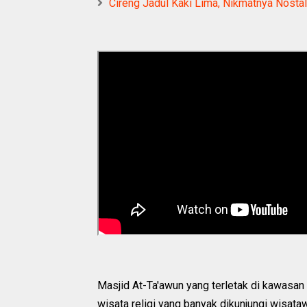
Cireng Jadul Kaki Lima, Nikmatnya Nosta
Masjid At-Ta'awun yang terletak di kawasan 
wisata religi yang banyak dikunjungi wisataw