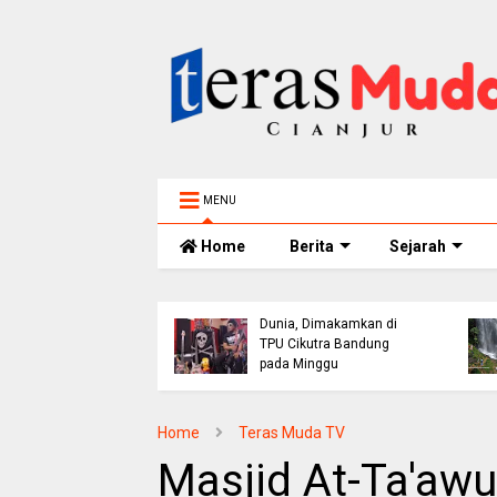
MENU
Home
Berita
Sejarah
s Cianjur Siagakan
Bassis PAS Band
r Cannon Hadapi
Sutrisno Meninggal
tla dan Krisis Air
Dunia, Dimakamkan di
h Saat Musim
TPU Cikutra Bandung
rau
pada Minggu
Home
Teras Muda TV
Masjid At-Ta'awu