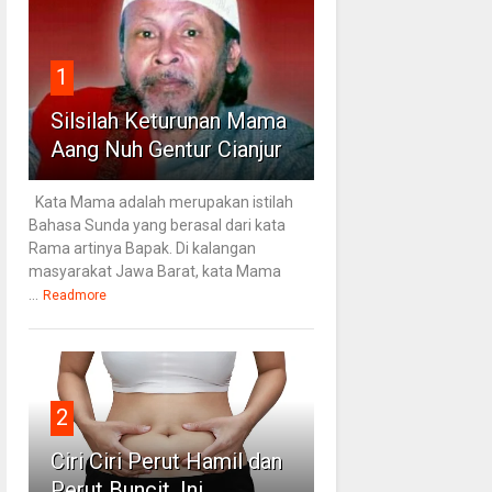
1
Silsilah Keturunan Mama
Aang Nuh Gentur Cianjur
Kata Mama adalah merupakan istilah
Bahasa Sunda yang berasal dari kata
Rama artinya Bapak. Di kalangan
masyarakat Jawa Barat, kata Mama
...
Readmore
2
Ciri Ciri Perut Hamil dan
Perut Buncit, Ini