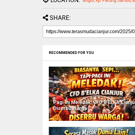
LOCATION:
Bogor, Kp. Parung Jambu, B
SHARE:
RECOMMENDED FOR YOU
Pagi Ini Meledak! CFD B’ELKA Cianju
Diserbu Warga