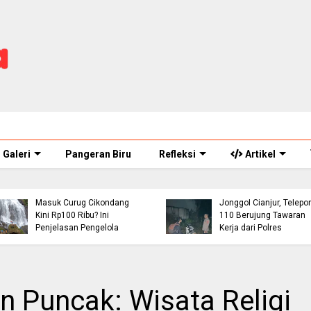
Galeri
Pangeran Biru
Refleksi
Artikel
Buruh Bangunan Alami
Viral! Benarkah Tiket
Kecelakaan di Jalur
Masuk Curug Cikondang
Jonggol Cianjur, Telepo
Kini Rp100 Ribu? Ini
110 Berujung Tawaran
Penjelasan Pengelola
Kerja dari Polres
n Puncak: Wisata Religi