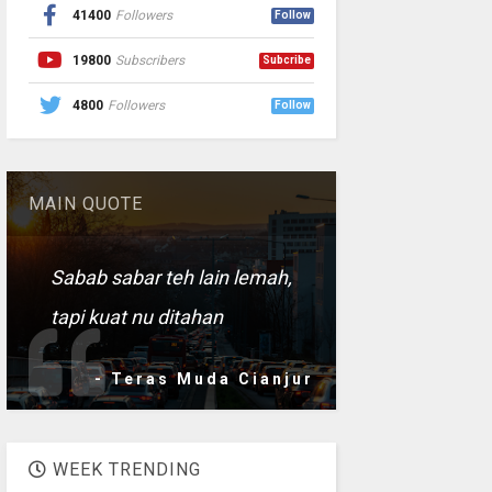
41400
Followers
Follow
19800
Subscribers
Subcribe
4800
Followers
Follow
MAIN QUOTE
Sabab sabar teh lain lemah,
tapi kuat nu ditahan
- Teras Muda Cianjur
WEEK TRENDING