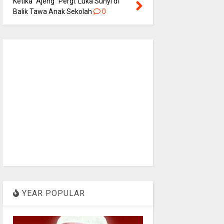
Ketika “Ajeng” Pergi: Luka Sunyi di
Balik Tawa Anak Sekolah
0
YEAR POPULAR