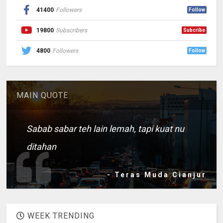
41400
Followers
Follow
19800
Subscribers
Subcribe
4800
Followers
Follow
MAIN QUOTE
Sabab sabar teh lain lemah, tapi kuat nu
ditahan
- Teras Muda Cianjur
WEEK TRENDING