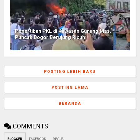
Penertiban PKL di Kawasan Gunung Mas,
Puncak Bogor Berujung Ricuh
POSTING LEBIH BARU
POSTING LAMA
BERANDA
COMMENTS
BLOGGER
FACEBOOK
DISQUS