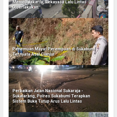
Menuju Jakarta, Rekayasa Lalu Lintas
Diberlakukan
Penemuan Mayat Perempuan di Sukabumi
Ternyata Asal Cianjur
Perbaikan Jalan Nasional Sukaraja -
Sukalarang, Polres Sukabumi Terapkan
Sistem Buka Tutup Arus Lalu Lintas