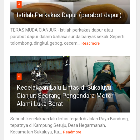
3
Istilah Perkakas Dapur (parabot dapur)
TERAS MUDA CIANJUR - Istilah perkakas dapur atau
parabot dapur dalam bahasa sunda banyak sekali. Seperti
tolombong, dingkul, gebog, cecem...
Readmore
4
Kecelakaan Lalu Lintas di Sukaluyu
Cianjur: Seorang Pengendara Motor
Alami Luka Berat
Sebuah kecelakaan lalu lintas terjadi di Jalan Raya Bandung,
tepatnya di Kampung Setuju, Desa Hegarmanah,
Kecamatan Sukaluyu, Ka...
Readmore