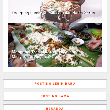
Dongeng Sunda : Si Kabayan dan Harta Karun
Mengenal Tradisi Botram di Kalangan
Masyarakat Sunda
POSTING LEBIH BARU
POSTING LAMA
BERANDA