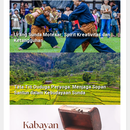
Urang Sunda Motekar: Spirit Kreativitas dan
Ketangguhan
Tata Titi Duduga Peryoga: Menjaga Sopan
Santun dalam Kebudayaan Sunda