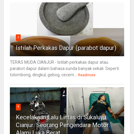
3
Istilah Perkakas Dapur (parabot dapur)
TERAS MUDA CIANJUR - Istilah perkakas dapur atau
parabot dapur dalam bahasa sunda banyak sekali. Seperti
tolombong, dingkul, gebog, cecem...
Readmore
4
Kecelakaan Lalu Lintas di Sukaluyu
Cianjur: Seorang Pengendara Motor
Alami Luka Berat