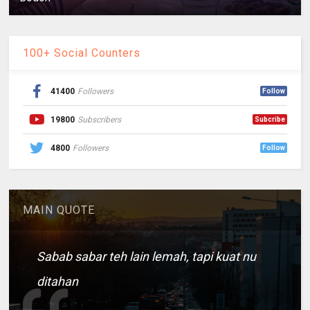
100+ Social Counters
41400
Followers
Follow
19800
Subscribers
Subcribe
4800
Followers
Follow
MAIN QUOTE
Sabab sabar teh lain lemah, tapi kuat nu
ditahan