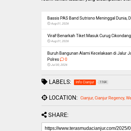
Bassis PAS Band Sutrisno Meninggal Dunia,
Aug 01, 2026
Viral! Benarkah Tiket Masuk Curug Cikondang 
Aug 01, 2026
Buruh Bangunan Alami Kecelakaan di Jalur Jo
Polres
0
Jul 30, 2026
LABELS:
Info Cianjur
1164
LOCATION:
Cianjur, Cianjur Regency, W
SHARE: