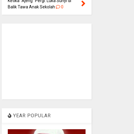
Ketika “Ajeng” Pergi: Luka Sunyi di
Balik Tawa Anak Sekolah
0
YEAR POPULAR