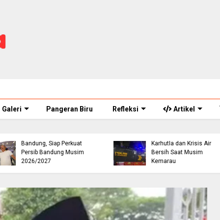
Galeri
Pangeran Biru
Refleksi
Artikel
Buruh Bangunan Alami
Viral! Benarkah Tiket
Kecelakaan di Jalur
Masuk Curug Cikondang
Jonggol Cianjur, Telepo
Kini Rp100 Ribu? Ini
110 Berujung Tawaran
Penjelasan Pengelola
Kerja dari Polres