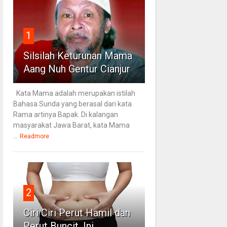
1
Silsilah Keturunan Mama
Aang Nuh Gentur Cianjur
Kata Mama adalah merupakan istilah
Bahasa Sunda yang berasal dari kata
Rama artinya Bapak. Di kalangan
masyarakat Jawa Barat, kata Mama
...
Readmore
2
Ciri Ciri Perut Hamil dan
Perut Buncit, Ini