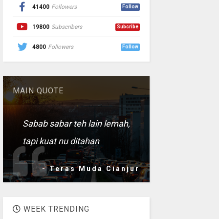
41400
Followers
Follow
19800
Subscribers
Subcribe
4800
Followers
Follow
MAIN QUOTE
Sabab sabar teh lain lemah,
tapi kuat nu ditahan
- Teras Muda Cianjur
WEEK TRENDING