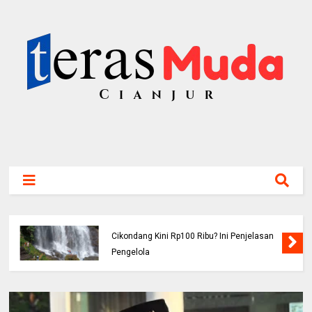
Viral! Benarkah Tiket Masuk Curug
Cikondang Kini Rp100 Ribu? Ini Penjelasan
Pengelola