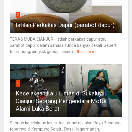
3
Istilah Perkakas Dapur (parabot dapur)
TERAS MUDA CIANJUR - Istilah perkakas dapur atau
parabot dapur dalam bahasa sunda banyak sekali. Seperti
tolombong, dingkul, gebog, cecem...
Readmore
4
Kecelakaan Lalu Lintas di Sukaluyu
Cianjur: Seorang Pengendara Motor
Alami Luka Berat
Sebuah kecelakaan lalu lintas terjadi di Jalan Raya Bandung,
tepatnya di Kampung Setuju, Desa Hegarmanah,