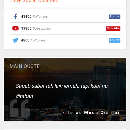
100+ Social Counters
41400
Followers
Follow
19800
Subscribers
Subcribe
4800
Followers
Follow
MAIN QUOTE
Sabab sabar teh lain lemah, tapi kuat nu
ditahan
- Teras Muda Cianjur