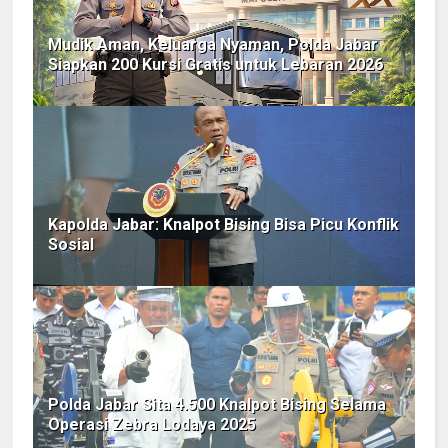
Mudik Aman, Keluarga Nyaman, Polda Jabar
Siapkan 200 Kursi Gratis untuk Lebaran 2026
Kapolda Jabar: Knalpot Bising Bisa Picu Konflik
Sosial
Polda Jabar Sita 4.500 Knalpot Bising Selama
Operasi Zebra Lodaya 2025