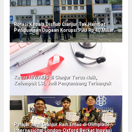
Rotasi Kepala Dishub Cianjur Tak Hambat
Pengusutan Dugaan Korupsi PJU Rp 40 Miliar
Kasus HIV/AIDS di Cianjur Terus Naik,
Kelompok LSL Jadi Penyumbang Terbanyak
Pelajar Asal Cianjur Raih Emas di Olimpiade
Internasional London-Oxford Berkat Inovasi