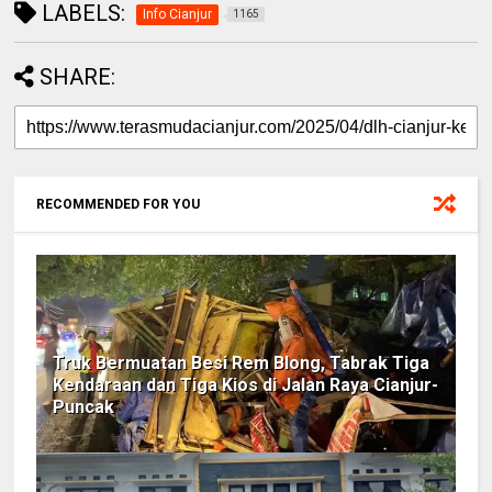
LABELS:
Info Cianjur
1165
SHARE:
RECOMMENDED FOR YOU
Truk Bermuatan Besi Rem Blong, Tabrak Tiga
Kendaraan dan Tiga Kios di Jalan Raya Cianjur-
Puncak