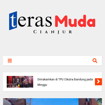
Viral! Benarkah Tiket Masuk Curug
Cikondang Kini Rp100 Ribu? Ini Penjelasan
Pengelola