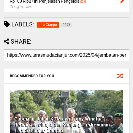
Rp100 Ribu? Ini Penjelasan Pengelola
0
Aug 01, 2026
LABELS:
Info Cianjur
1165
SHARE:
RECOMMENDED FOR YOU
Gubernur Jabar KDM dan Tomy Winata
Resmikan Masjid dan Kunjungi Perkebunan
Teh di Cianjur Selatan