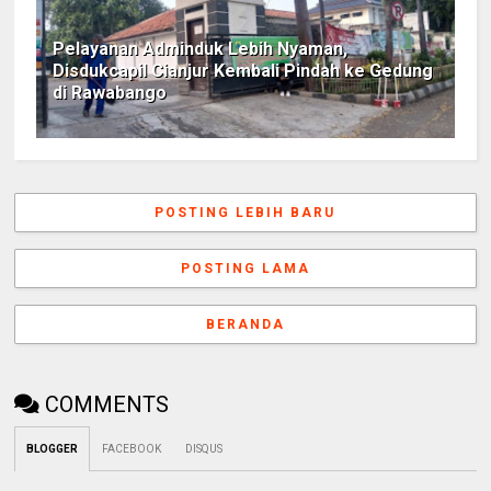
Pelayanan Adminduk Lebih Nyaman,
Disdukcapil Cianjur Kembali Pindah ke Gedung
di Rawabango
POSTING LEBIH BARU
POSTING LAMA
BERANDA
COMMENTS
BLOGGER
FACEBOOK
DISQUS