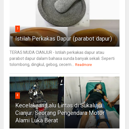
3
Istilah Perkakas Dapur (parabot dapur)
TERAS MUDA CIANJUR - Istilah perkakas dapur atau
parabot dapur dalam bahasa sunda banyak sekali. Seperti
tolombong, dingkul, gebog, cecem...
Readmore
4
Kecelakaan Lalu Lintas di Sukaluyu
Cianjur: Seorang Pengendara Motor
Alami Luka Berat