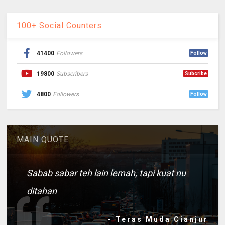
100+ Social Counters
41400
Followers
Follow
19800
Subscribers
Subcribe
4800
Followers
Follow
MAIN QUOTE
Sabab sabar teh lain lemah, tapi kuat nu
ditahan
- Teras Muda Cianjur