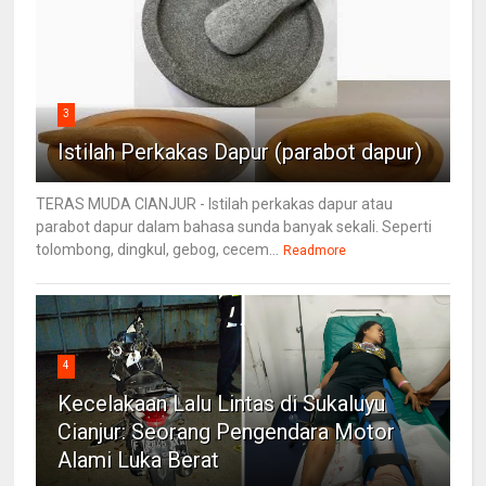
3
Istilah Perkakas Dapur (parabot dapur)
TERAS MUDA CIANJUR - Istilah perkakas dapur atau
parabot dapur dalam bahasa sunda banyak sekali. Seperti
tolombong, dingkul, gebog, cecem...
Readmore
4
Kecelakaan Lalu Lintas di Sukaluyu
Cianjur: Seorang Pengendara Motor
Alami Luka Berat