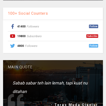
100+ Social Counters
41400
Followers
Follow
19800
Subscribers
Subcribe
4800
Followers
Follow
MAIN QUOTE
Sabab sabar teh lain lemah, tapi kuat nu
ditahan
- Teras Muda Cianjur