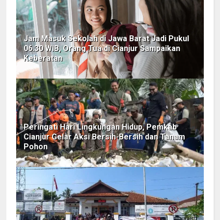
Jam Masuk Sekolah di Jawa Barat Jadi Pukul
06.30 WIB, Orang Tua di Cianjur Sampaikan
Keberatan
Peringati Hari Lingkungan Hidup, Pemkab
Cianjur Gelar Aksi Bersih-Bersih dan Tanam
Pohon