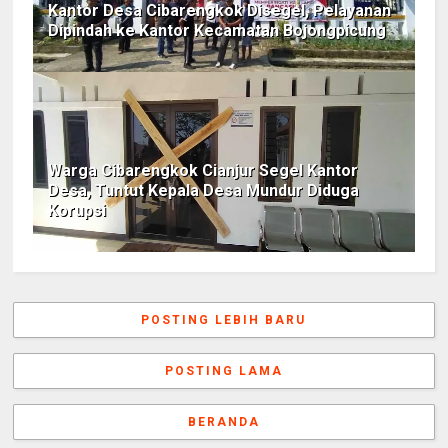
Kantor Desa Cibarengkok Disegel, Pelayanan
Dipindah ke Kantor Kecamatan Bojongpicung
Warga Cibarengkok Cianjur Segel Kantor
Desa, Tuntut Kepala Desa Mundur Diduga
Korupsi
POSTING LEBIH BARU
POSTING LAMA
BERANDA