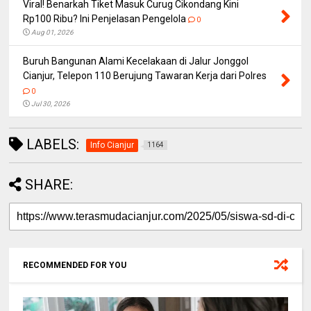
Viral! Benarkah Tiket Masuk Curug Cikondang Kini
Rp100 Ribu? Ini Penjelasan Pengelola
0
Aug 01, 2026
Buruh Bangunan Alami Kecelakaan di Jalur Jonggol
Cianjur, Telepon 110 Berujung Tawaran Kerja dari Polres
0
Jul 30, 2026
LABELS:
Info Cianjur
1164
SHARE:
RECOMMENDED FOR YOU