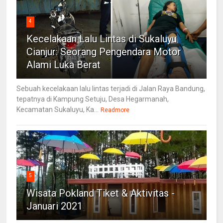
4
Kecelakaan Lalu Lintas di Sukaluyu
Cianjur: Seorang Pengendara Motor
Alami Luka Berat
Sebuah kecelakaan lalu lintas terjadi di Jalan Raya Bandung,
tepatnya di Kampung Setuju, Desa Hegarmanah,
Kecamatan Sukaluyu, Ka...
Readmore
5
Wisata Pokland Tiket & Aktivitas -
Januari 2021