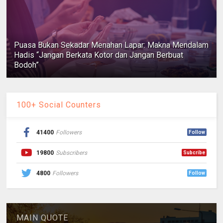
Puasa Bukan Sekadar Menahan Lapar: Makna Mendalam
Hadis “Jangan Berkata Kotor dan Jangan Berbuat
Bodoh”
100+ Social Counters
41400
Followers
Follow
19800
Subscribers
Subcribe
4800
Followers
Follow
MAIN QUOTE