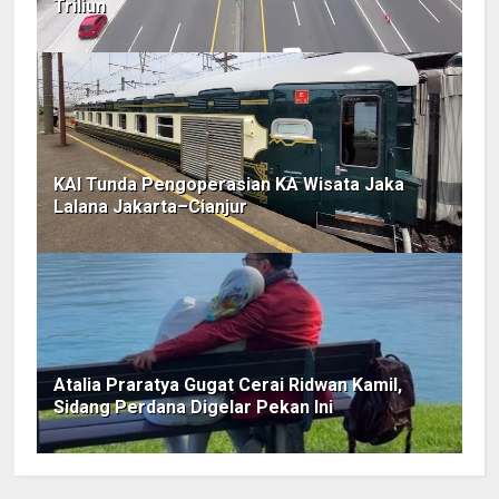
Triliun
KAI Tunda Pengoperasian KA Wisata Jaka
Lalana Jakarta–Cianjur
Atalia Praratya Gugat Cerai Ridwan Kamil,
Sidang Perdana Digelar Pekan Ini