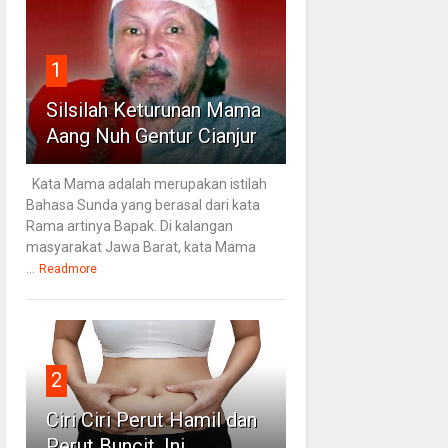
1
Silsilah Keturunan Mama
Aang Nuh Gentur Cianjur
Kata Mama adalah merupakan istilah
Bahasa Sunda yang berasal dari kata
Rama artinya Bapak. Di kalangan
masyarakat Jawa Barat, kata Mama
...
Readmore
2
Ciri Ciri Perut Hamil dan
Perut Buncit, Ini