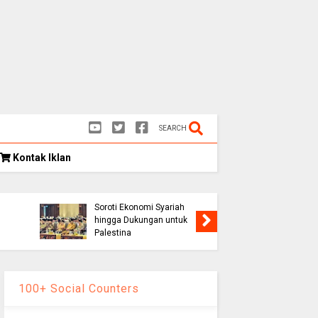
SEARCH
Kontak Iklan
Kongres Umat Islam
k
Indonesia VIII Hasilkan 12
Rekomendasi Strategis,
Soroti Ekonomi Syariah
Persib K
hingga Dukungan untuk
1-0, Lolo
Palestina
Piala Pr
100+ Social Counters