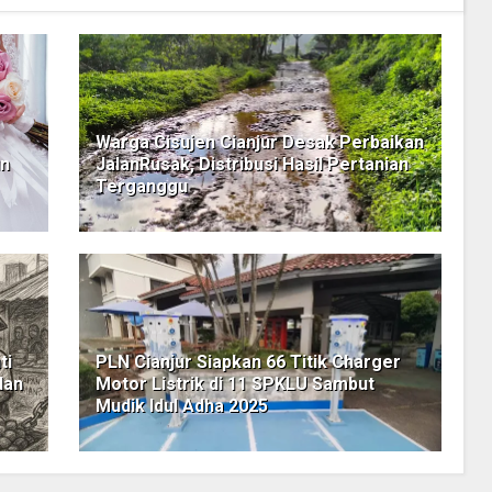
Warga Cisujen Cianjur Desak Perbaikan
un
JalanRusak, Distribusi Hasil Pertanian
Terganggu
ti
PLN Cianjur Siapkan 66 Titik Charger
dan
Motor Listrik di 11 SPKLU Sambut
Mudik Idul Adha 2025