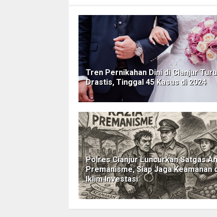
Tren Pernikahan Dini di Cianjur Tur
Drastis, Tinggal 45 Kasus di 2024
Polres Cianjur Luncurkan Satgas An
Premanisme, Siap Jaga Keamanan 
Iklim Investasi