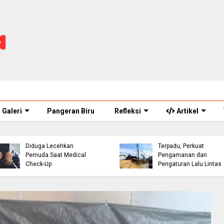
Galeri
Pangeran Biru
Refleksi
Artikel
ASN Perawat Puskesmas
Eks Warpat Jalur Punca
di Cianjur Ditahan Polisi,
Akan Disulap Jadi Pos
Diduga Lecehkan
Terpadu, Perkuat
Pemuda Saat Medical
Pengamanan dan
Check-Up
Pengaturan Lalu Lintas