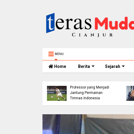
MENU
Home
Berita
Sejarah
h 5 Tahun
elam di Sungai
ur Ditemukan
Thom Haye: The
nggal, BPBD Imbau
Professor yang Menjadi
 Tua Perketat
Jantung Permainan
awasan Anak
Timnas Indonesia