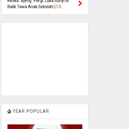
Ketika “Ajeng” Pergi: Luka Sunyi di
Balik Tawa Anak Sekolah
0
YEAR POPULAR