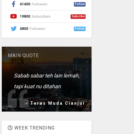
41400
Followers
Follow
19800
Subscribers
Subcribe
4800
Followers
Follow
MAIN QUOTE
Sabab sabar teh lain lemah,
tapi kuat nu ditahan
- Teras Muda Cianjur
WEEK TRENDING