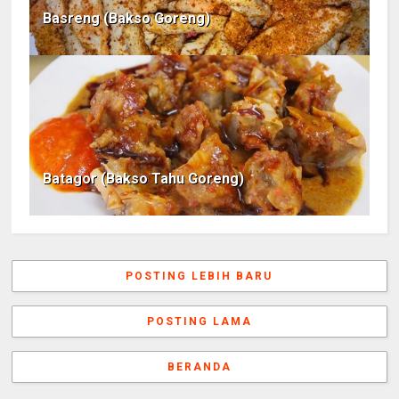
Basreng (Bakso Goreng)
Batagor (Bakso Tahu Goreng)
POSTING LEBIH BARU
POSTING LAMA
BERANDA