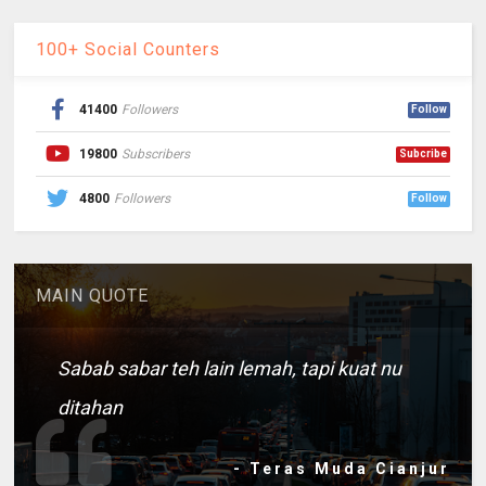
100+ Social Counters
41400
Followers
Follow
19800
Subscribers
Subcribe
4800
Followers
Follow
MAIN QUOTE
Sabab sabar teh lain lemah, tapi kuat nu
ditahan
- Teras Muda Cianjur