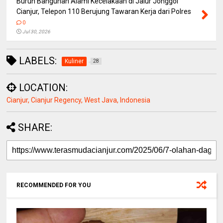
Buruh Bangunan Alami Kecelakaan di Jalur Jonggol
Cianjur, Telepon 110 Berujung Tawaran Kerja dari Polres
0
Jul 30, 2026
LABELS:
Kuliner
28
LOCATION:
Cianjur, Cianjur Regency, West Java, Indonesia
SHARE:
RECOMMENDED FOR YOU