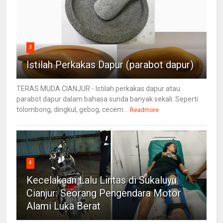
3
Istilah Perkakas Dapur (parabot dapur)
TERAS MUDA CIANJUR - Istilah perkakas dapur atau
parabot dapur dalam bahasa sunda banyak sekali. Seperti
tolombong, dingkul, gebog, cecem...
Readmore
4
Kecelakaan Lalu Lintas di Sukaluyu
Cianjur: Seorang Pengendara Motor
Alami Luka Berat