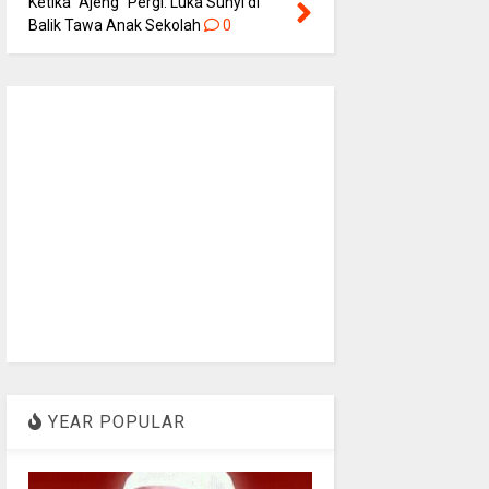
Ketika “Ajeng” Pergi: Luka Sunyi di
Balik Tawa Anak Sekolah
0
YEAR POPULAR