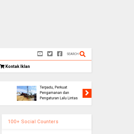
SEARCH
Kontak Iklan
Kongres
as
Eks Warpat Jalur Puncak
Indonesia
,
Akan Disulap Jadi Pos
Rekomend
Terpadu, Perkuat
Soroti E
Pengamanan dan
hingga D
Pengaturan Lalu Lintas
Palestin
100+ Social Counters