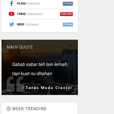
41400
Followers
Follow
19800
Subscribers
Subcribe
4800
Followers
Follow
MAIN QUOTE
Sabab sabar teh lain lemah,
tapi kuat nu ditahan
- Teras Muda Cianjur
WEEK TRENDING