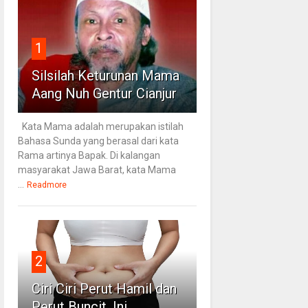
1
Silsilah Keturunan Mama
Aang Nuh Gentur Cianjur
Kata Mama adalah merupakan istilah
Bahasa Sunda yang berasal dari kata
Rama artinya Bapak. Di kalangan
masyarakat Jawa Barat, kata Mama
...
Readmore
2
Ciri Ciri Perut Hamil dan
Perut Buncit, Ini