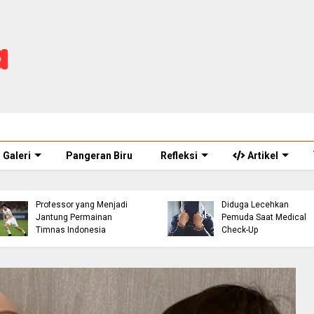
Galeri
Pangeran Biru
Refleksi
Artikel
ASN Perawat Puskesm
Thom Haye: The
di Cianjur Ditahan Polisi
Professor yang Menjadi
Diduga Lecehkan
Jantung Permainan
Pemuda Saat Medical
Timnas Indonesia
Check-Up