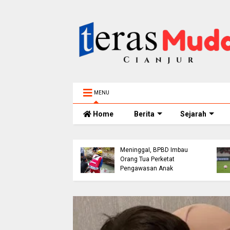
MENU
Home
Berita
Sejarah
Bocah 5 Tahun
h Bangunan Alami
Tenggelam di Sungai
akaan di Jalur
Cianjur Ditemukan
ol Cianjur, Telepon
Meninggal, BPBD Imbau
erujung Tawaran
Orang Tua Perketat
 dari Polres
Pengawasan Anak