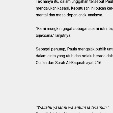
Tak hanya itu, dalam unggahan tersebut Pau
mengajukan kasasi. Keputusan ini bukan kar
mental dan masa depan anak-anaknya.
“Kami mungkin gagal sebagai suami istri, ta
bijaksana,” lanjutnya.
Sebagai penutup, Paula mengajak publik un
dalam cinta yang utuh dan selalu berada dal
Qur’an dari Surah Al-Baqarah ayat 216:
“Wallāhu ya’lamu wa antum lā ta’lamūn.”